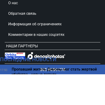
О нас
Обратная связь
Информация об ограничениях
Комментарии в наших соцсетях
НАШИ ПАРТНЕРЫ
ПОСЛЕДНИЕ НОВОСТИ
сursorinfo.co.il © Все права защищены
Пропавший житель Димоны мог стать жертвой
ВСЕ НОВОСТИ
17:50
убийства - новые детали
Простой способ обезопасить себя от тромбов
17:43
раскрыли специалисты
Внимание: изъятие из продажи партии колбасной
17:38
продукции (ФОТО)