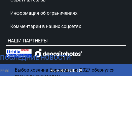
Информация об ограничениях
Комментарии в наших соцсетях
НАШИ ПАРТНЕРЫ
ПОСЛЕДНИЕ НОВОСТИ
сursorinfo.co.il © Все права защищены
Выбор хозяина Евровидения-2027 обернулся
ВСЕ НОВОСТИ
22:50
громким скандалом
Продукты, которые уменьшают вред от алкоголя
22:44
Нападение на консульство США в Торонто –
22:44
новые сведения
Ноутбук пора отправить на пенсию - названы
22:30
главные признаки