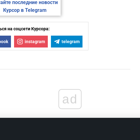
айте последние новости
Курсор в Telegram
ся на соцсети Курсора:
book
instagram
telegram
ad