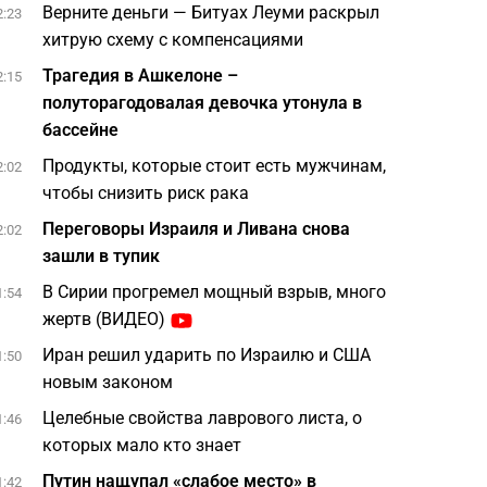
Верните деньги — Битуах Леуми раскрыл
2:23
хитрую схему с компенсациями
Трагедия в Ашкелоне –
2:15
полуторагодовалая девочка утонула в
бассейне
Продукты, которые стоит есть мужчинам,
2:02
чтобы снизить риск рака
Переговоры Израиля и Ливана снова
2:02
зашли в тупик
В Сирии прогремел мощный взрыв, много
1:54
жертв (ВИДЕО)
Иран решил ударить по Израилю и США
1:50
новым законом
Целебные свойства лаврового листа, о
1:46
которых мало кто знает
Путин нащупал «слабое место» в
1:42