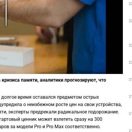
2
Play
2
2
2
Фото: depositphotos.com
2
а кризиса памяти, аналитики прогнозируют, что
2
o долгое время оставался предметом острых
дупредила о неизбежном росте цен на свои устройства,
ти, эксперты предрекали радикальное подорожание.
2
тартовый ценник может взлететь сразу на 300
ров за модели Pro и Pro Max соответственно.
2