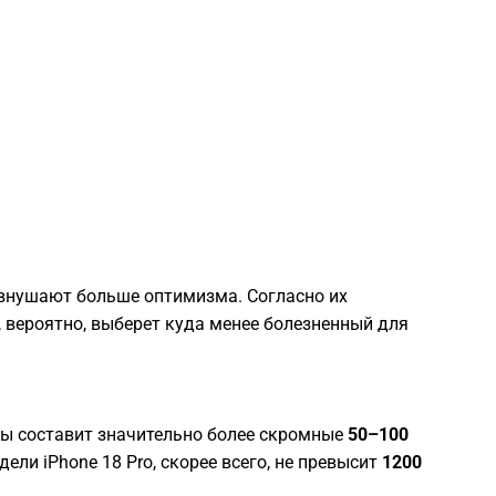
2
2
2
2
 внушают больше оптимизма. Согласно их
2
 вероятно, выберет куда менее болезненный для
2
ены составит значительно более скромные
50–100
2
ели iPhone 18 Pro, скорее всего, не превысит
1200