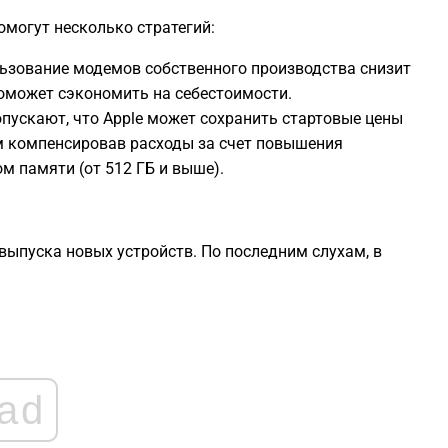
2
омогут несколько стратегий:
ьзование модемов собственного производства снизит
оможет сэкономить на себестоимости.
2
пускают, что Apple может сохранить стартовые цены
ом компенсировав расходы за счет повышения
2
 памяти (от 512 ГБ и выше).
1
выпуска новых устройств. По последним слухам, в
1
1
ad