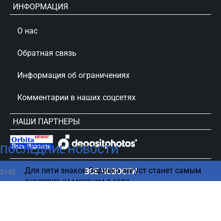
ИНФОРМАЦИЯ
О нас
Обратная связь
Информация об ограничениях
Комментарии в наших соцсетях
НАШИ ПАРТНЕРЫ
ПОСЛЕДНИЕ НОВОСТИ
сursorinfo.co.il © Все права защищены
Для пяти знаков Зодиака август станет самым
ВСЕ НОВОСТИ
21:02
счастливым месяцем в году
Фидан раскрыл принцип оборонного соглашения с
20:51
СА и Пакистаном