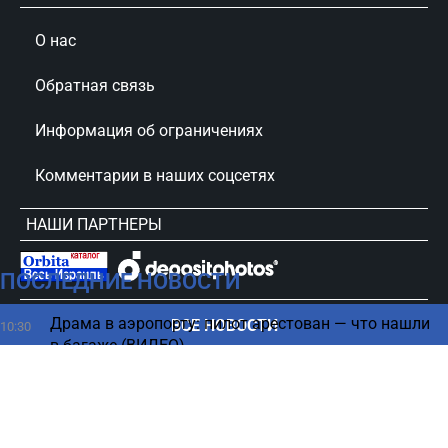
О нас
Обратная связь
Информация об ограничениях
Комментарии в наших соцсетях
НАШИ ПАРТНЕРЫ
ПОСЛЕДНИЕ НОВОСТИ
сursorinfo.co.il © Все права защищены
Драма в аэропорту: пилот арестован — что нашли
ВСЕ НОВОСТИ
10:30
в багаже (ВИДЕО)
Фотоловушки запечатлели "призрака джунглей"
10:29
Амазонии (ВИДЕО)
Королева сплетен – как пенсионерка