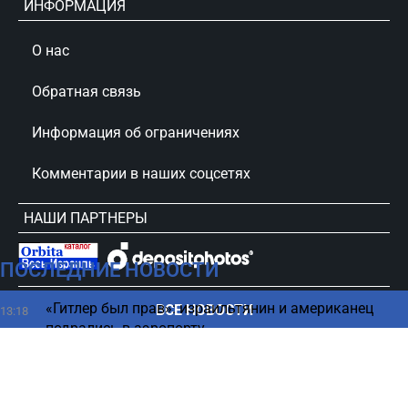
ИНФОРМАЦИЯ
О нас
Обратная связь
Информация об ограничениях
Комментарии в наших соцсетях
НАШИ ПАРТНЕРЫ
ПОСЛЕДНИЕ НОВОСТИ
сursorinfo.co.il © Все права защищены
«Гитлер был прав»: израильтянин и американец
ВСЕ НОВОСТИ
13:18
подрались в аэропорту
Арабские страны ждут падения Нетаниягу — СМИ
13:11
Иран остался на ногах — на Ближнем Востоке
12:35