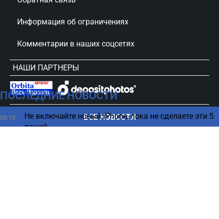
Информация об ограничениях
Комментарии в наших соцсетях
НАШИ ПАРТНЕРЫ
ПОСЛЕДНИЕ НОВОСТИ
сursorinfo.co.il © Все права защищены
Не включайте новый iPhone, пока не сделаете эти 5
ВСЕ НОВОСТИ
05:15
вещей
Весна под ногами, зима над головой: загадки
04:27
погоды на Марсе
В каком возрасте нужно больше пить кофе - ответ
03:23
ученых
ChatGPT имеет опасную особенность -
02:19
предупреждение психологов