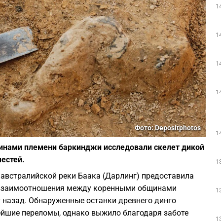
1
1
1
1
Фото: Depositphotos
1
шинами племени баркинджи исследовали скелет дикой
естей.
1
 австралийской реки Баака (Дарлинг) предоставила
 взаимоотношения между коренными общинами
1
 назад. Обнаруженные останки древнего динго
ейшие переломы, однако выжило благодаря заботе
1