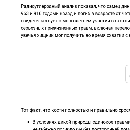
Радиоуглеродный анализ показал, что самец дин
963 и 916 годами назад и погиб в возрасте от чет
свидетельствует о многолетнем участии в охотни
серьезных прижизненных травм, включая перело
увечья хищник мог получить во время схватки с
Тот факт, что кости полностью и правильно срос
В условиях дикой природы одинокое травм
неизбежно погибло бы без посторонней пом