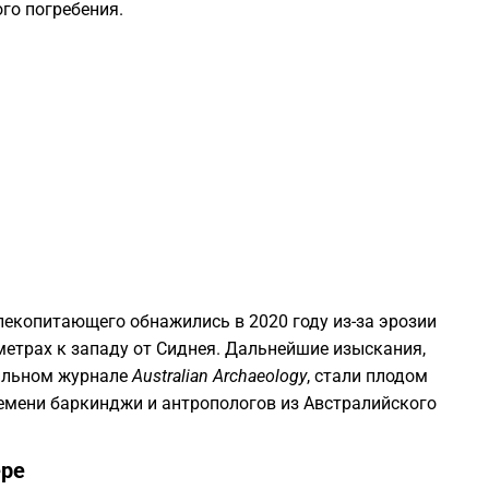
го погребения.
1
1
1
1
1
лекопитающего обнажились в 2020 году из-за эрозии
етрах к западу от Сиднея. Дальнейшие изыскания,
ильном журнале
Australian Archaeology
, стали плодом
1
емени баркинджи и антропологов из Австралийского
1
ере