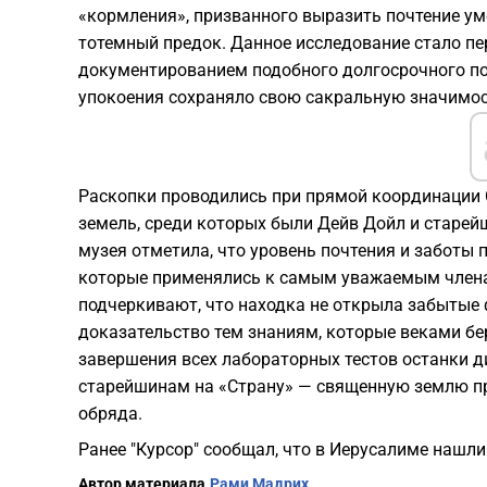
«кормления», призванного выразить почтение у
тотемный предок. Данное исследование стало 
документированием подобного долгосрочного по
упокоения сохраняло свою сакральную значимос
Раскопки проводились при прямой координации 
земель, среди которых были Дейв Дойл и старей
музея отметила, что уровень почтения и заботы 
которые применялись к самым уважаемым члена
подчеркивают, что находка не открыла забытые 
доказательство тем знаниям, которые веками бе
завершения всех лабораторных тестов останки 
старейшинам на «Страну» — священную землю пр
обряда.
Ранее "Курсор" сообщал, что в Иерусалиме нашл
Автор материала
Рами Мадрих.