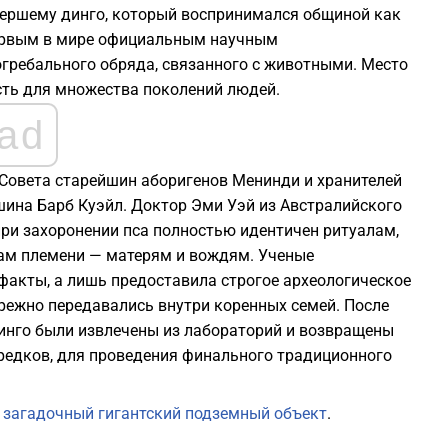
мершему динго, который воспринимался общиной как
первым в мире официальным научным
гребального обряда, связанного с животными. Место
ть для множества поколений людей.
ad
Совета старейшин аборигенов Менинди и хранителей
шина Барб Куэйл. Доктор Эми Уэй из Австралийского
при захоронении пса полностью идентичен ритуалам,
м племени — матерям и вождям. Ученые
факты, а лишь предоставила строгое археологическое
режно передавались внутри коренных семей. После
динго были извлечены из лабораторий и возвращены
едков, для проведения финального традиционного
и
загадочный гигантский подземный объект
.