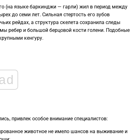
1
го (на языке баркинджи — гарли) жил в период между
ырех до семи лет. Сильная стертость его зубов
1
чьих рейдах, а структура скелета сохранила следы
мы ребер и большой берцовой кости голени. Подобные
 крупными кенгуру.
1
1
ad
1
1
лись, привлек особое внимание специалистов:
ированное животное не имело шансов на выживание и
ощи;