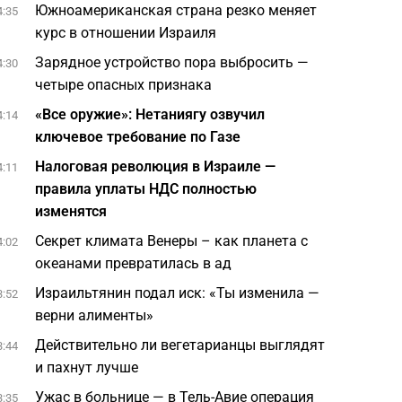
Южноамериканская страна резко меняет
4:35
курс в отношении Израиля
Зарядное устройство пора выбросить —
4:30
четыре опасных признака
«Все оружие»: Нетаниягу озвучил
4:14
ключевое требование по Газе
Налоговая революция в Израиле —
4:11
правила уплаты НДС полностью
изменятся
Секрет климата Венеры – как планета с
4:02
океанами превратилась в ад
Израильтянин подал иск: «Ты изменила —
3:52
верни алименты»
Действительно ли вегетарианцы выглядят
3:44
и пахнут лучше
Ужас в больнице — в Тель-Авие операция
3:35