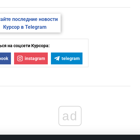
айте последние новости
Курсор в Telegram
ся на соцсети Курсора:
book
instagram
telegram
ad