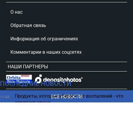
О нас
Обратная связь
Информация об ограничениях
Комментарии в наших соцсетях
НАШИ ПАРТНЕРЫ
ПОСЛЕДНИЕ НОВОСТИ
сursorinfo.co.il © Все права защищены
Продукты, которые уберегут от воспалений - что
ВСЕ НОВОСТИ
11:44
советуют врачи
Американцы боятся, что украинцы улучшат их
11:37
оружие – The Atlantic
Может ли удар молнии уничтожить самолет -