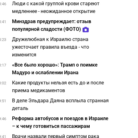
Люди с какой группой крови стареют
0:46
медленнее - неожиданное открытие
Минздрав предупреждает: отзыв
0:41
популярной сладости (ФОТО)
Дружелюбная к Израилю страна
0:23
ужесточает правила въезда - что
изменится
«Все было хорошо»: Трамп о поимке
0:17
Мадуро и ослаблении Ирана
Какие продукты нельзя есть до и после
0:02
приема медикаментов
В деле Эльдара Даяна всплыла странная
9:51
деталь
Реформа автобусов и поездов в Израиле
9:46
– к чему готовиться пассажирам
Врачи назвали первый симптом рака
9:41