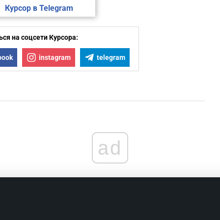
Курсор в Telegram
ся на соцсети Курсора:
book
instagram
telegram
ad