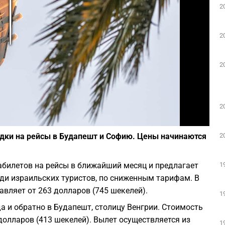
2
Play
2
2
2
Фото: Агентство "Партизан"
2
идки на рейсы в Будапешт и Софию. Цены начинаются
1
абилетов на рейсы в ближайший месяц и предлагает
ди израильских туристов, по сниженным тарифам. В
вляет от 263 долларов (745 шекелей).
1
а и обратно в Будапешт, столицу Венгрии. Стоимость
 долларов (413 шекелей). Вылет осуществляется из
1