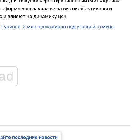
пны для покупки через официальный сайт «Аркиа».
1
 оформления заказа из-за высокой активности
 и влияют на динамику цен.
1
-Гурионе: 2 млн пассажиров под угрозой отмены
1
1
ad
1
1
айте последние новости