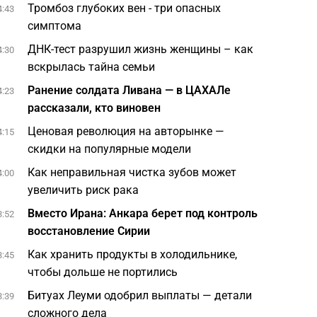
Тромбоз глубоких вен - три опасных
4:43
симптома
ДНК-тест разрушил жизнь женщины – как
4:30
вскрылась тайна семьи
Ранение солдата Ливана — в ЦАХАЛе
4:23
рассказали, кто виновен
Ценовая революция на авторынке —
4:15
скидки на популярные модели
Как неправильная чистка зубов может
4:00
увеличить риск рака
Вместо Ирана: Анкара берет под контроль
3:52
восстановление Сирии
Как хранить продукты в холодильнике,
3:45
чтобы дольше не портились
Битуах Леуми одобрил выплаты — детали
3:39
сложного дела