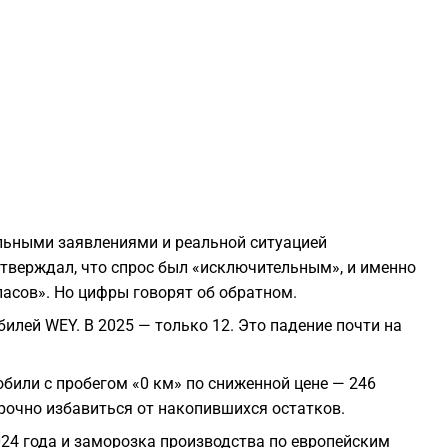
1
1
1
1
альными заявлениями и реальной ситуацией
1
тверждал, что спрос был «исключительным», и именно
асов». Но цифры говорят об обратном.
1
илей WEY. В 2025 — только 12. Это падение почти на
1
или с пробегом «0 км» по сниженной цене — 246
срочно избавиться от накопившихся остатков.
1
024 года и заморозка производства по европейским