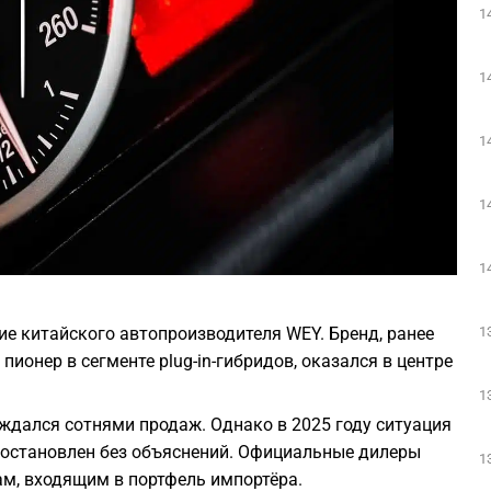
1
Play
1
1
1
Фото: pixabay
1
1
е китайского автопроизводителя WEY. Бренд, ранее
ионер в сегменте plug-in-гибридов, оказался в центре
1
ождался сотнями продаж. Однако в 2025 году ситуация
иостановлен без объяснений. Официальные дилеры
1
ам, входящим в портфель импортёра.