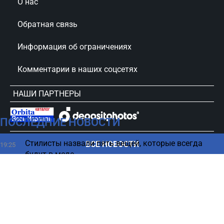
О нас
Обратная связь
Информация об ограничениях
Комментарии в наших соцсетях
НАШИ ПАРТНЕРЫ
ПОСЛЕДНИЕ НОВОСТИ
сursorinfo.co.il © Все права защищены
Стилисты назвали пять вещей, которые всегда
ВСЕ НОВОСТИ
19:25
будут в моде
США обратились к Израилю с требованием по
19:11
Ливану - СМИ
Кошки или собаки — кто умнее на самом деле
19:02