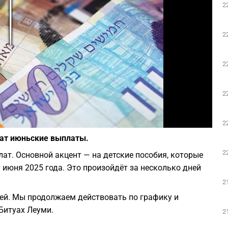
2
Play
2
2
2
Фото: Pixabay
2
чат июньские выплаты.
2
ат. Основной акцент — на детские пособия, которые
 июня 2025 года. Это произойдёт за несколько дней
2
ей. Мы продолжаем действовать по графику и
Битуах Леуми.
2