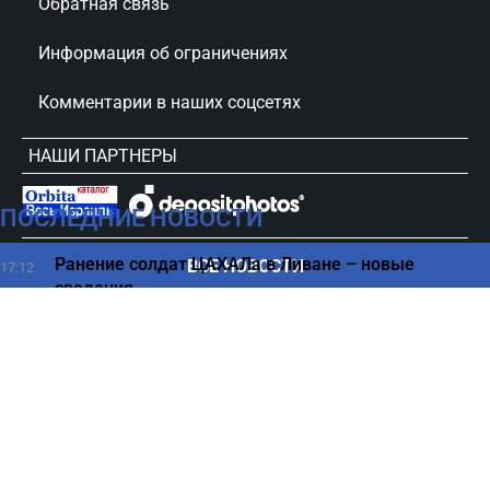
Обратная связь
Информация об ограничениях
Комментарии в наших соцсетях
НАШИ ПАРТНЕРЫ
ПОСЛЕДНИЕ НОВОСТИ
сursorinfo.co.il © Все права защищены
Ранение солдат ЦАХАЛа в Ливане – новые
ВСЕ НОВОСТИ
17:12
сведения
От какой рыбы стоит отказаться людям в
17:03
возрасте
Бен-Гурион оказался на пределе: аэропорт
16:50
обратился к пассажирам
Названо самое опасное время для сна -
16:43
повышается риск смерти