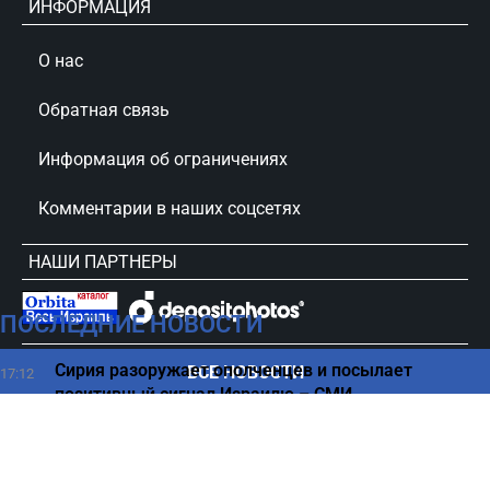
ИНФОРМАЦИЯ
О нас
Обратная связь
Информация об ограничениях
Комментарии в наших соцсетях
НАШИ ПАРТНЕРЫ
ПОСЛЕДНИЕ НОВОСТИ
сursorinfo.co.il © Все права защищены
Сирия разоружает ополченцев и посылает
ВСЕ НОВОСТИ
17:12
позитивный сигнал Израилю – СМИ
Зачем людям за 50 нужно обязательно пить кофе
17:00
каждый день