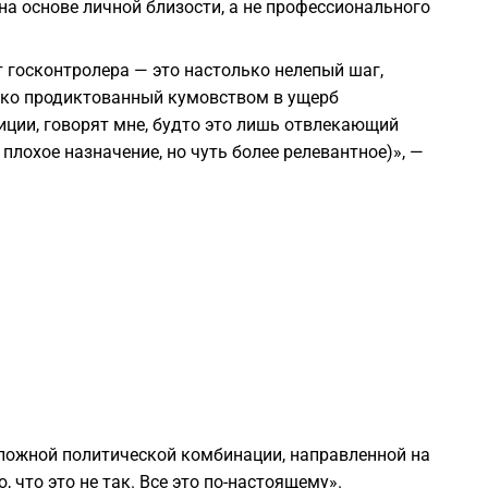
на основе личной близости, а не профессионального
1
т госконтролера — это настолько нелепый шаг,
ько продиктованный кумовством в ущерб
1
иции, говорят мне, будто это лишь отвлекающий
плохое назначение, но чуть более релевантное)», —
1
1
1
1
1
 сложной политической комбинации, направленной на
что это не так. Все это по-настоящему».