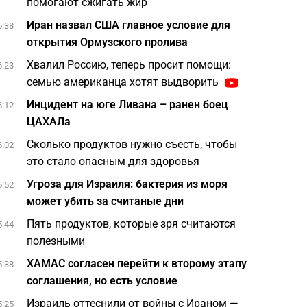
помогают сжигать жир
Иран назвал США главное условие для
6:38
открытия Ормузского пролива
Хвалил Россию, теперь просит помощи:
6:23
семью американца хотят выдворить
Инцидент на юге Ливана – ранен боец
6:12
ЦАХАЛа
Сколько продуктов нужно съесть, чтобы
6:02
это стало опасным для здоровья
Угроза для Израиля: бактерия из моря
5:52
может убить за считаные дни
Пять продуктов, которые зря считаются
5:44
полезными
ХАМАС согласен перейти к второму этапу
5:38
соглашения, но есть условие
Израиль оттеснили от войны с Ираном —
5:25