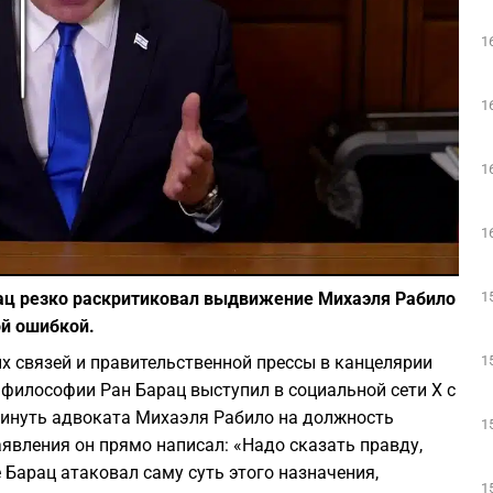
Play
1
1
1
1
Фото: скриншот из Youtube
1
ац резко раскритиковал выдвижение Михаэля Рабило
ой ошибкой.
1
 связей и правительственной прессы в канцелярии
философии Ран Барац выступил в социальной сети X с
инуть адвоката Михаэля Рабило на должность
1
аявления он прямо написал: «Надо сказать правду,
 Барац атаковал саму суть этого назначения,
1