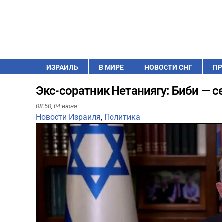
ИЗРАИЛЬ
В МИРЕ
НОВОСТИ СНГ
ПР
Экс-соратник Нетаниягу: Биби — 
08:50,
04 июня
Новости Израиля
,
Политика