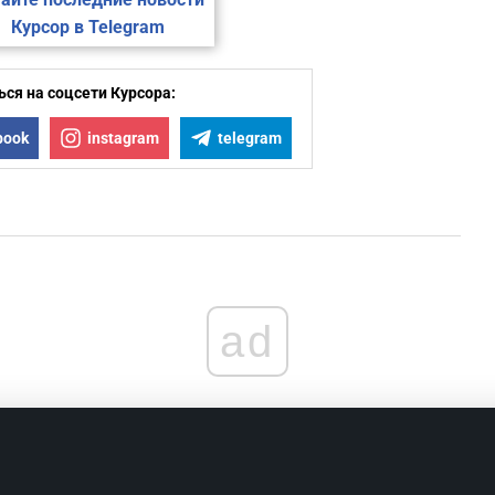
Курсор в Telegram
ся на соцсети Курсора:
book
instagram
telegram
ad