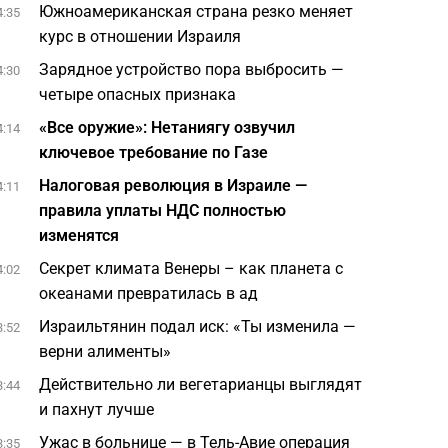
Южноамериканская страна резко меняет
4:35
курс в отношении Израиля
Зарядное устройство пора выбросить —
4:30
четыре опасных признака
«Все оружие»: Нетаниягу озвучил
4:14
ключевое требование по Газе
Налоговая революция в Израиле —
4:11
правила уплаты НДС полностью
изменятся
Секрет климата Венеры – как планета с
4:02
океанами превратилась в ад
Израильтянин подал иск: «Ты изменила —
3:52
верни алименты»
Действительно ли вегетарианцы выглядят
3:44
и пахнут лучше
Ужас в больнице — в Тель-Авие операция
3:35