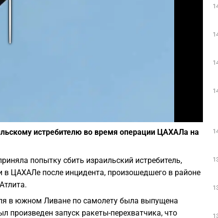
1
Play
1
1
1
Фото: Ofer Zidon/Flash90
1
ильскому истребителю во время операции ЦАХАЛа на
1
риняла попытку сбить израильский истребитель,
и в ЦАХАЛе после инцидента, произошедшего в районе
Атлита.
1
ля в южном Ливане по самолету была выпущена
был произведен запуск ракеты-перехватчика, что
1