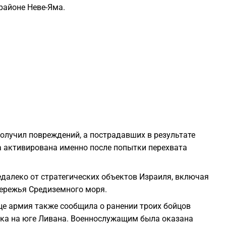
районе Неве-Яма.
1
1
1
1
получил повреждений, а пострадавших в результате
1
а активирована именно после попытки перехвата
1
далеко от стратегических объектов Израиля, включая
бережья Средиземного моря.
1
це армия также сообщила о ранении троих бойцов
ика на юге Ливана. Военнослужащим была оказана