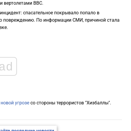
и вертолетами ВВС.
1
инцидент: спасательное покрывало попало в
 его повреждению. По информации СМИ, причиной стала
1
вке.
1
1
ad
1
1
о
новой угрозе
со стороны террористов "Хизбаллы".
айте последние новости