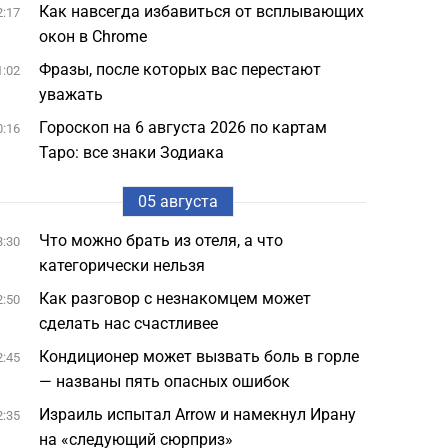
Как навсегда избавиться от всплывающих
2:17
окон в Chrome
Фразы, после которых вас перестают
1:02
уважать
Гороскоп на 6 августа 2026 по картам
0:16
Таро: все знаки Зодиака
05 августа
Что можно брать из отеля, а что
3:30
категорически нельзя
Как разговор с незнакомцем может
2:50
сделать нас счастливее
Кондиционер может вызвать боль в горле
2:45
— названы пять опасных ошибок
Израиль испытал Arrow и намекнул Ирану
2:35
на «следующий сюрприз»