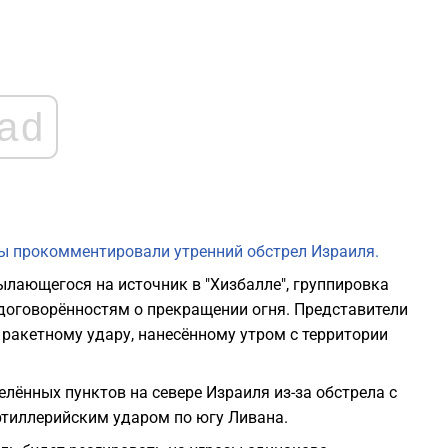
2
2
ad
2
2
ы прокомментировали утренний обстрел Израиля.
2
ылающегося на источник в "Хизбалле", группировка
оговорённостям о прекращении огня. Представители
2
 ракетному удару, нанесённому утром с территории
лённых пунктов на севере Израиля из-за обстрела с
ртиллерийским ударом по югу Ливана.