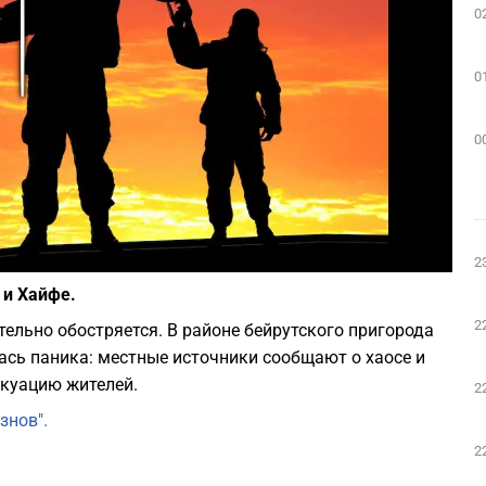
0
Play
0
0
Фото: depositphotos.com
2
 и Хайфе.
2
ельно обостряется. В районе бейрутского пригорода
ась паника: местные источники сообщают о хаосе и
акуацию жителей.
2
знов".
2