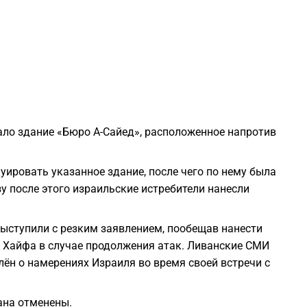
2
2
2
ало здание «Бюро А-Сайед», расположенное напротив
2
уировать указанное здание, после чего по нему была
2
у после этого израильские истребители нанесли
2
ыступили с резким заявлением, пообещав нанести
 Хайфа в случае продолжения атак. Ливанские СМИ
2
лён о намерениях Израиля во время своей встречи с
2
ана отменены.