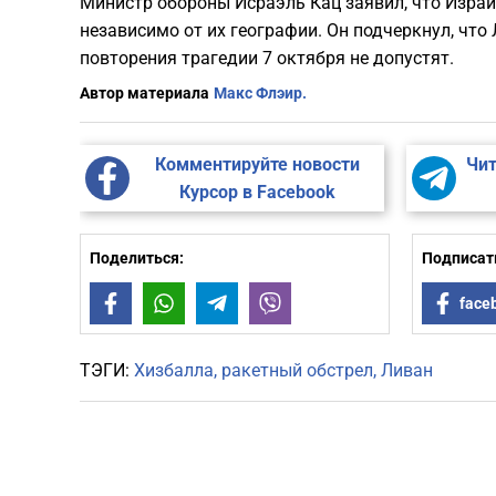
Министр обороны Исраэль Кац заявил, что Израи
независимо от их географии. Он подчеркнул, что 
повторения трагедии 7 октября не допустят.
Автор материала
Макс Флэир.
Комментируйте новости
Чит
Курсор в Facebook
Поделиться:
Подписать
Facebook
WhatsApp
Telegram
Viber
face
ТЭГИ:
Хизбалла
ракетный обстрел
Ливан