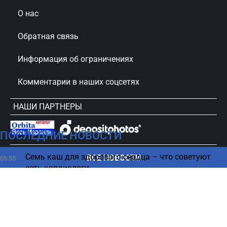
О нас
Обратная связь
Информация об ограничениях
Комментарии в наших соцсетях
НАШИ ПАРТНЕРЫ
ПОСЛЕДНИЕ НОВОСТИ
сursorinfo.co.il © Все права защищены
Семь каш для здорового сердца – что советуют
ВСЕ НОВОСТИ
05:35
есть кардиологи
В 2018 году произошло тревожное событие,
04:27
которое многие не заметили
Может ли сломаться компьютер в случае отказа
03:21