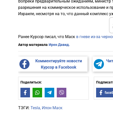
Вопреки предварительным ожиданиям, министр т
разрешения на коммерческое использование и п
Израиле, несмотря на то, что данный комплекс у
Ранее Курсор писал, что Маск
в гневе из-за чер
Автор материала
Ирен Давид.
Комментируйте новости
Чит
Курсор в Facebook
Поделиться:
Подписать
Facebook
WhatsApp
Telegram
Viber
face
ТЭГИ:
Tesla
Илон Маск