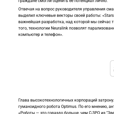
граждане смогли оценить ее потенциал лично.
Отвечая на вопрос руководителя управления сма
выделил ключевые векторы своей работы: «Stars
важнейшая разработка, над которой мы сейчас т
того, технологии Neuralink позволят парализова
компьютер и телефон».
Глава высокотехнологичных корпораций затронул
гуманоидного робота Optimus. По его мнению, 
«Роботы — это гораздо больше, чем C-3PO из "Зв