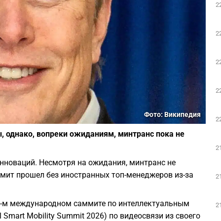
2
2
2
2
Фото: Википедия
2
, однако, вопреки ожиданиям, минтранс пока не
2
новаций. Несмотря на ожидания, минтранс не
ммит прошел без иностранных топ-менеджеров из-за
2
9-м международном саммите по интеллектуальным
2
 Smart Mobility Summit 2026) по видеосвязи из своего