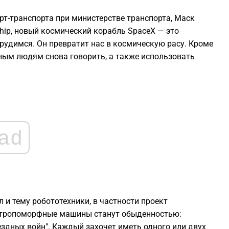
2
рт-транспорта при министерстве транспорта, Маск
hip, новый космический корабль SpaceX — это
2
рудимся. Он превратит нас в космическую расу. Кроме
нным людям снова говорить, а также использовать
2
2
1
ad
1
1
 и тему робототехники, в частности проект
антропоморфные машины станут обыденностью:
ездных войн". Каждый захочет иметь одного или двух