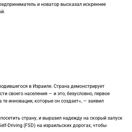
редприниматель и новатор высказал искреннее
2
ой.
2
2
2
2
родившегося в Израиле. Страна демонстрирует
и своего населения — и это, безусловно, первое
2
 те инновации, которые он создает», — заявил
2
посетить страну, и выразил надежду на скорый запуск
lf-Driving (FSD) на израильских дорогах, чтобы