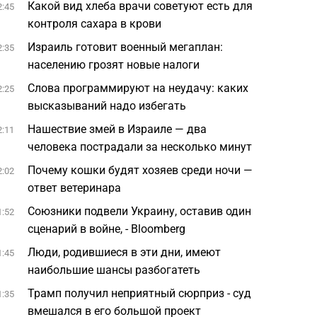
Какой вид хлеба врачи советуют есть для
2:45
контроля сахара в крови
Израиль готовит военный мегаплан:
2:35
населению грозят новые налоги
Слова программируют на неудачу: каких
2:25
высказываний надо избегать
Нашествие змей в Израиле — два
2:11
человека пострадали за несколько минут
Почему кошки будят хозяев среди ночи —
2:02
ответ ветеринара
Союзники подвели Украину, оставив один
1:52
сценарий в войне, - Bloomberg
Люди, родившиеся в эти дни, имеют
1:45
наибольшие шансы разбогатеть
Трамп получил неприятный сюрприз - суд
1:35
вмешался в его большой проект