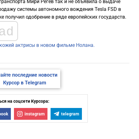
ранспорта Мири Регев так и не объявила о выдаче
родажу системы автономного вождения Tesla FSD в
же получил одобрение в ряде европейских государств.
ad
нокожей актрисы в новом фильме Нолана.
айте последние новости
Курсор в Telegram
ся на соцсети Курсора:
book
instagram
telegram