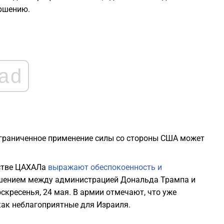
ершению.
0
0
ad
0
0
ограниченное применение силы со стороны США может
0
дстве ЦАХАЛа
выражают обеспокоенность и
шением между администрацией Дональда Трампа и
скресенья, 24 мая. В армии отмечают, что уже
ак неблагоприятные для Израиля.