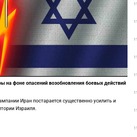
1
Play
1
1
1
Фото: depositphotos.com
1
ы на фоне опасений возобновления боевых действий
1
кампании Иран постарается существенно усилить и
итории Израиля.
1
1