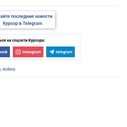
айте последние новости
Курсор в Telegram
ся на соцсети Курсора:
book
instagram
telegram
н
война