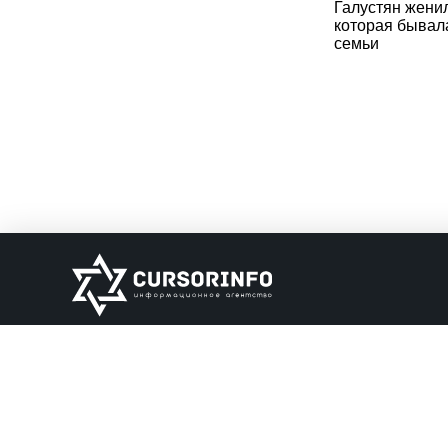
Галустян жени
которая бывала
семьи
ИНФОРМАЦИЯ
О нас
Обратная связь
Информация об о