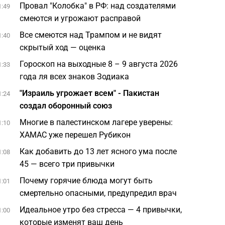
Провал "Колобка" в РФ: над создателями
1:49
смеются и угрожают расправой
Все смеются над Трампом и не видят
1:40
скрытый ход — оценка
Гороскоп на выходные 8 – 9 августа 2026
1:33
года ля всех знаков Зодиака
"Израиль угрожает всем" - Пакистан
1:24
создал оборонный союз
Многие в палестинском лагере уверены:
1:10
ХАМАС уже перешел Рубикон
Как добавить до 13 лет ясного ума после
1:08
45 — всего три привычки
Почему горячие блюда могут быть
1:01
смертельно опасными, предупредил врач
Идеальное утро без стресса — 4 привычки,
1:00
которые изменят ваш день