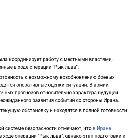
1
1
1
ыла координирует работу с местными властями,
1
нные в ходе операции "Рык льва".
готовность к возможному возобновлению боевых
1
водятся оперативные оценки ситуации. В армии
ачных прогнозов относительно характера будущей
0
неожиданного развития событий со стороны Ирана.
текущую обстановку и находятся в полной готовности
0
кой системе безопасности отмечают, что
в Иране
0
 ходе операции "Рык льва", однако этап подготовки к