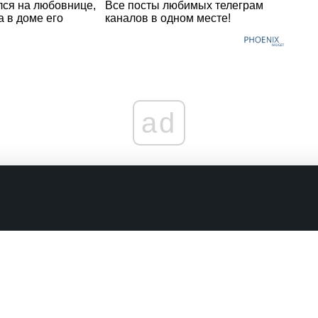
лся на любовнице,
Все посты любимых телеграм
 в доме его
каналов в одном месте!
ad
граничениях
Комментарии в наших соцсетях