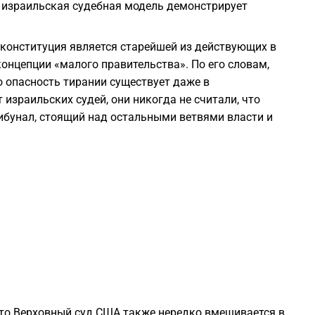
у израильская судебная модель демонстрирует
2
 конституция является старейшей из действующих в
концепции «малого правительства». По его словам,
2
о опасность тирании существует даже в
 израильских судей, они никогда не считали, что
рибунал, стоящий над остальными ветвями власти и
2
2
2
2
2
что Верховный суд США также нередко вмешивается в