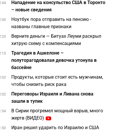
Нападение на консульство США в Торонто
2:44
– новые сведения
Ноутбук пора отправить на пенсию -
2:30
названы главные признаки
Верните деньги — Битуах Леуми раскрыл
2:23
хитрую схему с компенсациями
Трагедия в Ашкелоне –
2:15
полуторагодовалая девочка утонула в
бассейне
Продукты, которые стоит есть мужчинам,
2:02
чтобы снизить риск рака
Переговоры Израиля и Ливана снова
2:02
зашли в тупик
В Сирии прогремел мощный взрыв, много
1:54
жертв (ВИДЕО)
Иран решил ударить по Израилю и США
1:50