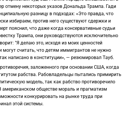
2
ер отмену некоторых указов Дональда Трампа. Гади
инципиальную разницу в подходах: «Это правда, что
2
чески избираем, против него существуют сдержки и
перт пояснил, что даже когда консервативные судьи
естку Трампа, они руководствуются исключительно
2
ворит: "Я делаю это, исходя из моих ценностей
и могут считать, что детям иммигрантов не нужно
 так написано в конституции», — резюмировал Тауб.
2
противоречия, заложенного при основании США, когда
титутом рабства. Рабовладельцы пытались примирить
2
олитическую модель, так как рабство противоречило
В американском обществе мораль и прагматизм
1
зможности конкурировать на рынке труда при
финал этой системы.
1