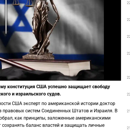
2
Play
2
2
2
Фото: depositphotos.com
2
чему конституция США успешно защищает свободу
кого и израильского судов.
2
мости США эксперт по американской истории доктор
з правовых систем Соединенных Штатов и Израиля. В
2
обрал, как принципы, заложенные американскими
 сохранять баланс властей и защищать личные
2