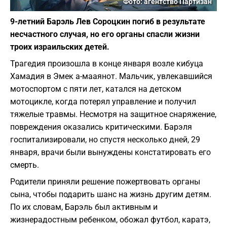
Фото: агентство Партизан
9-летний Барэль Лев Сороцкин погиб в результате
несчастного случая, но его органы спасли жизни
троих израильских детей.
Трагедия произошла в конце января возле кибуца
Хамадия в Эмек а-мааянот. Мальчик, увлекавшийся
мотоспортом с пяти лет, катался на детском
мотоцикле, когда потерял управление и получил
тяжелые травмы. Несмотря на защитное снаряжение,
повреждения оказались критическими. Барэля
госпитализировали, но спустя несколько дней, 29
января, врачи были вынуждены констатировать его
смерть.
Родители приняли решение пожертвовать органы
сына, чтобы подарить шанс на жизнь другим детям.
По их словам, Барэль был активным и
жизнерадостным ребенком, обожал футбол, каратэ,