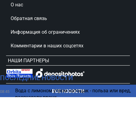
О нас
Обратная связь
Информация об ограничениях
Комментарии в наших соцсетях
НАШИ ПАРТНЕРЫ
ПОСЛЕДНИЕ НОВОСТИ
сursorinfo.co.il © Все права защищены
Вода с лимоном утром натощак - польза или вред,
ВСЕ НОВОСТИ
08:45
рассказали врачи
Нетаниягу знал о плане ХАМАС, но
08:37
проигнорировал – Бен Каспит
Ядерный взрыв в космосе может спасти планету
08:30
от катастрофы – ученые