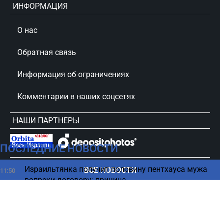
ИНФОРМАЦИЯ
О нас
Обратная связь
Информация об ограничениях
Комментарии в наших соцсетях
НАШИ ПАРТНЕРЫ
ПОСЛЕДНИЕ НОВОСТИ
сursorinfo.co.il © Все права защищены
Израильтянка получит половину пентхауса мужа
ВСЕ НОВОСТИ
11:50
вопреки договору: причина
Три самых полезных способа приготовления яиц
11:46
Тупик переговоров – как хуситы пытаются силой