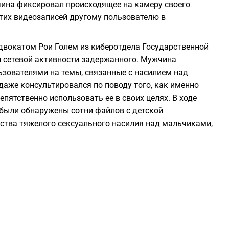
жчина фиксировал происходящее на камеру своего
2
этих видеозаписей другому пользователю в
2
двокатом Рои Голем из киберотдела Государственной
 сетевой активности задержанного. Мужчина
ьзователями на темы, связанные с насилием над
2
даже консультировался по поводу того, как именно
пятственно использовать ее в своих целях. В ходе
2
были обнаружены сотни файлов с детской
ства тяжелого сексуального насилия над мальчиками,
2
2
2