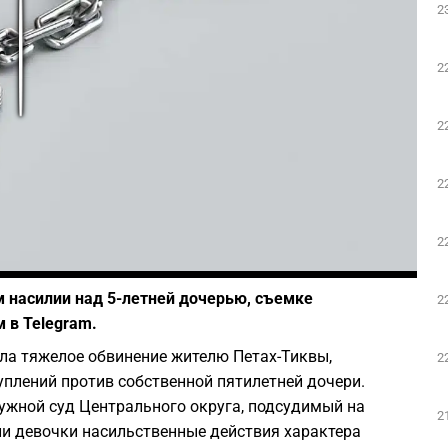
2
Play
2
2
2
2
Фото: Pixabay
м насилии над 5-летней дочерью, съемке
2
 в Telegram.
ла тяжелое обвинение жителю Петах-Тиквы,
2
уплений против собственной пятилетней дочери.
ужной суд Центрального округа, подсудимый на
2
ии девочки насильственные действия характера