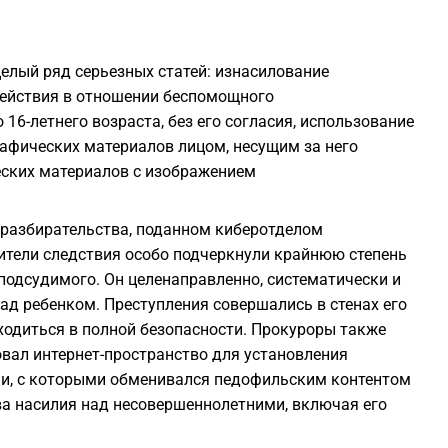
2
2
елый ряд серьезных статей: изнасилование
действия в отношении беспомощного
16-летнего возраста, без его согласия, использование
2
афических материалов лицом, несущим за него
еских материалов с изображением
2
о разбирательства, поданном киберотделом
2
ители следствия особо подчеркнули крайнюю степень
подсудимого. Он целенаправленно, систематически и
2
ад ребенком. Преступления совершались в стенах его
ходиться в полной безопасности. Прокуроры также
овал интернет-пространство для установления
1
ми, с которыми обменивался педофильским контентом
ва насилия над несовершеннолетними, включая его