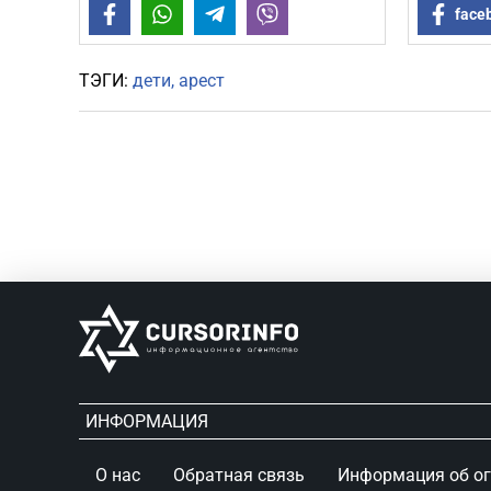
Facebook
WhatsApp
Telegram
Viber
face
ТЭГИ:
дети
арест
ИНФОРМАЦИЯ
О нас
Обратная связь
Информация об о