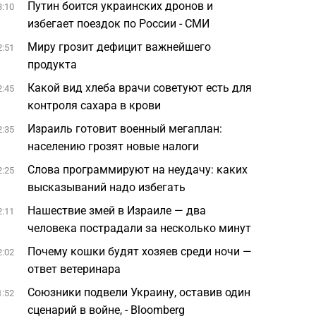
Путин боится украинских дронов и
3:10
избегает поездок по России - СМИ
Миру грозит дефицит важнейшего
2:51
продукта
Какой вид хлеба врачи советуют есть для
2:45
контроля сахара в крови
Израиль готовит военный мегаплан:
2:35
населению грозят новые налоги
Слова программируют на неудачу: каких
2:25
высказываний надо избегать
Нашествие змей в Израиле — два
2:11
человека пострадали за несколько минут
Почему кошки будят хозяев среди ночи —
2:02
ответ ветеринара
Союзники подвели Украину, оставив один
1:52
сценарий в войне, - Bloomberg