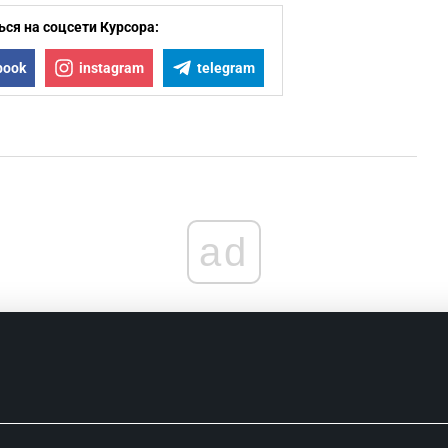
ся на соцсети Курсора:
book
instagram
telegram
ad