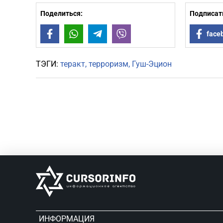
Поделиться:
Подписать
Facebook
WhatsApp
Telegram
Viber
face
ТЭГИ:
теракт
терроризм
Гуш-Эцион
ИНФОРМАЦИЯ