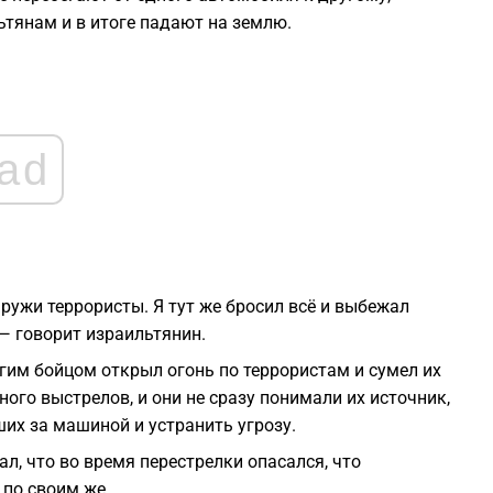
льтянам и в итоге падают на землю.
1
1
1
ad
1
1
аружи террористы. Я тут же бросил всё и выбежал
— говорит израильтянин.
ругим бойцом открыл огонь по террористам и сумел их
ного выстрелов, и они не сразу понимали их источник,
их за машиной и устранить угрозу.
л, что во время перестрелки опасался, что
 по своим же.