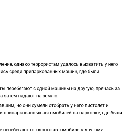
1
1
1
1
ление, однако террористам удалось выхватить у него
ылись среди припаркованных машин, где были
1
ты перебегают с одной машины на другую, прячась за
1
 а затем падают на землю.
вшим, но они сумели отобрать у него пистолет и
1
еди припаркованных автомобилей на парковке, где были
1
 перебегают от одного автомобиля к другому,