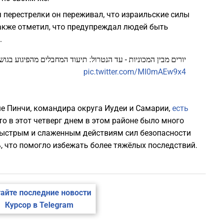
 перестрелки он переживал, что израильские силы
также отметил, что предупреждал людей быть
.
יורים מבין המכוניות - עד הנטרול: תיעוד המחבלים מהפיגוע בגוש 
pic.twitter.com/MI0mAEw9x4
ше Пинчи, командира округа Иудеи и Самарии,
есть
то в этот четверг днем в этом районе было много
 быстрым и слаженным действиям сил безопасности
, что помогло избежать более тяжёлых последствий.
айте последние новости
Курсор в Telegram