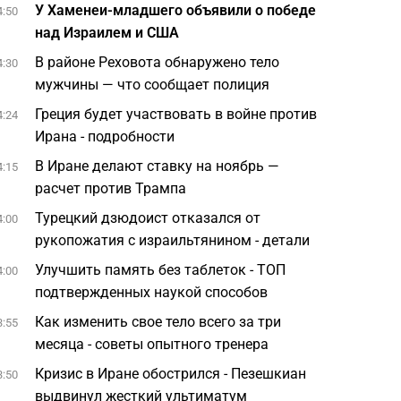
У Хаменеи-младшего объявили о победе
4:50
над Израилем и США
В районе Реховота обнаружено тело
4:30
мужчины — что сообщает полиция
Греция будет участвовать в войне против
4:24
Ирана - подробности
В Иране делают ставку на ноябрь —
4:15
расчет против Трампа
Турецкий дзюдоист отказался от
4:00
рукопожатия с израильтянином - детали
Улучшить память без таблеток - ТОП
4:00
подтвержденных наукой способов
Как изменить свое тело всего за три
3:55
месяца - советы опытного тренера
Кризис в Иране обострился - Пезешкиан
3:50
выдвинул жесткий ультиматум