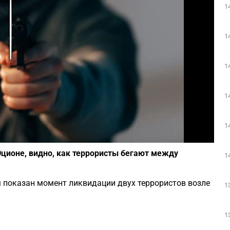
1
Play
1
1
1
1
Фото: depositphotos.com
Эционе, видно, как террористы бегают между
1
м показан момент ликвидации двух террористов возле
1
1