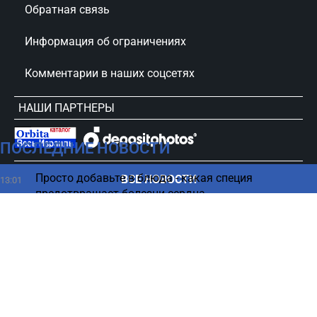
Обратная связь
Информация об ограничениях
Комментарии в наших соцсетях
НАШИ ПАРТНЕРЫ
ПОСЛЕДНИЕ НОВОСТИ
сursorinfo.co.il © Все права защищены
Просто добавьте в блюда - какая специя
ВСЕ НОВОСТИ
13:01
предотвращает болезни сердца
Слабое место Либермана раскрыто: «Я очень
12:48
скучаю»
Какой овощ как можно чаще нужно есть для
12:44
профилактики деменции
Скандал в Нидерландах: листовки с данными
12:36