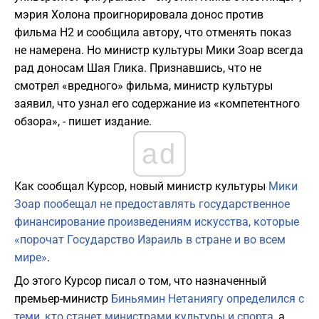
мэрия Холона проигнорировала донос против
фильма H2 и сообщила автору, что отменять показ
не намерена. Но министр культуры Мики Зоар всегда
рад доносам Шая Глика. Признавшись, что не
смотрел «вредного» фильма, министр культуры
заявил, что узнал его содержание из «компетентного
обзора», - пишет издание.
ad
Как сообщал Курсор, новый министр культуры
Мики
Зоар пообещал не предоставлять государственное
финансирование произведениям искусства, которые
«порочат Государство Израиль в стране и во всем
мире»
.
До этого Курсор писал о том, что назначенный
премьер-министр
Биньямин Нетаниягу определился с
теми, кто станет министрами культуры и спорта
, а