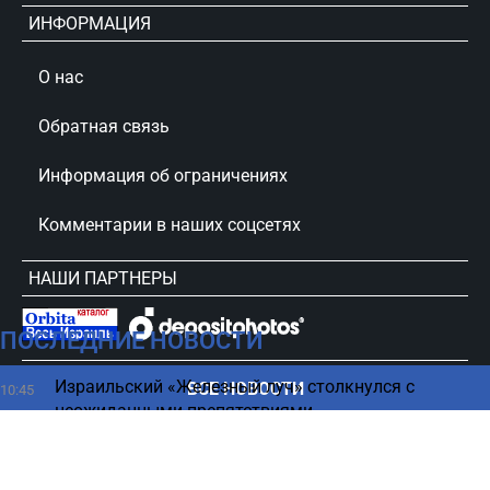
ИНФОРМАЦИЯ
О нас
Обратная связь
Информация об ограничениях
Комментарии в наших соцсетях
НАШИ ПАРТНЕРЫ
ПОСЛЕДНИЕ НОВОСТИ
сursorinfo.co.il © Все права защищены
Израильский «Железный луч» столкнулся с
ВСЕ НОВОСТИ
10:45
неожиданными препятствиями
Всего 159 шекелей за перелет — Arkia объявила о
10:35
новом предложении