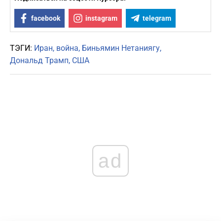
facebook
instagram
telegram
ТЭГИ:
Иран
война
Биньямин Нетаниягу
Дональд Трамп
США
ad