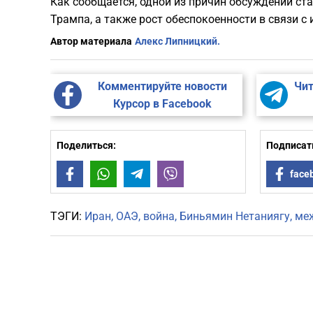
Как сообщается, одной из причин обсуждений с
Трампа, а также рост обеспокоенности в связи с
Автор материала
Алекс Липницкий.
Комментируйте новости
Чит
Курсор в Facebook
Поделиться:
Подписать
Facebook
WhatsApp
Telegram
Viber
face
ТЭГИ:
Иран
ОАЭ
война
Биньямин Нетаниягу
ме