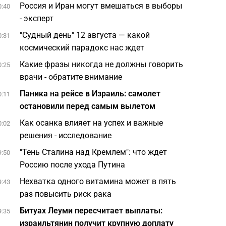
Россия и Иран могут вмешаться в выборы
0:40
- эксперт
"Судный день" 12 августа — какой
0:31
космический парадокс нас ждет
Какие фразы никогда не должны говорить
0:25
врачи - обратите внимание
Паника на рейсе в Израиль: самолет
0:11
остановили перед самым вылетом
Как осанка влияет на успех и важные
0:02
решения - исследование
"Тень Сталина над Кремлем": что ждет
9:50
Россию после ухода Путина
Нехватка одного витамина может в пять
9:43
раз повысить риск рака
Битуах Леуми пересчитает выплаты:
9:35
израильтянин получит крупную доплату