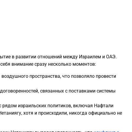
1
1
1
бытие в развитии отношений между Израилем и ОАЭ.
1
 себя внимание сразу несколько моментов:
я воздушного пространства, что позволяло провести
1
 договоренностей, связанных с поставками системы
1
с рядом израильских политиков, включая Нафтали
1
Нетаниягу, хотя и происходили, никогда официально не
1