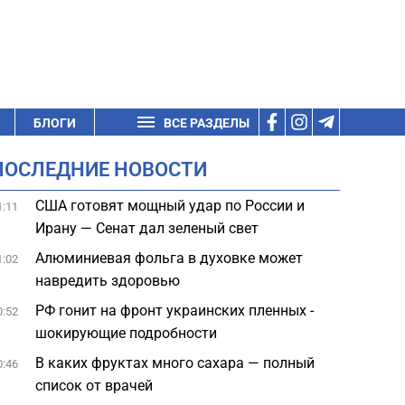
БЛОГИ
ВСЕ РАЗДЕЛЫ
ПОСЛЕДНИЕ НОВОСТИ
США готовят мощный удар по России и
1:11
Ирану — Сенат дал зеленый свет
Алюминиевая фольга в духовке может
1:02
навредить здоровью
РФ гонит на фронт украинских пленных -
0:52
шокирующие подробности
В каких фруктах много сахара — полный
0:46
список от врачей