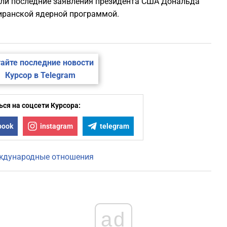
тали последние заявления президента США Дональда
 иранской ядерной программой.
айте последние новости
Курсор в Telegram
ся на соцсети Курсора:
book
instagram
telegram
ждународные отношения
ad