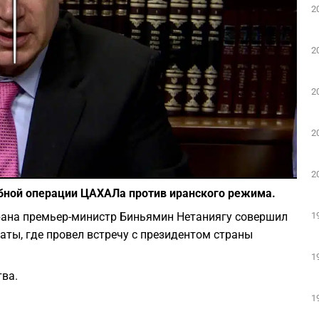
2
Play
2
2
2
Фото: скриншот из Youtube
2
абной операции ЦАХАЛа против иранского режима.
1
рана премьер-министр Биньямин Нетаниягу совершил
ты, где провел встречу с президентом страны
1
ва.
1