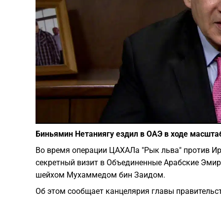
Биньямин Нетаниягу ездил в ОАЭ в ходе масшт
Во время операции ЦАХАЛа "Рык льва" против И
секретный визит в Объединенные Арабские Эмира
шейхом Мухаммедом бин Заидом.
Об этом сообщает канцелярия главы правительст