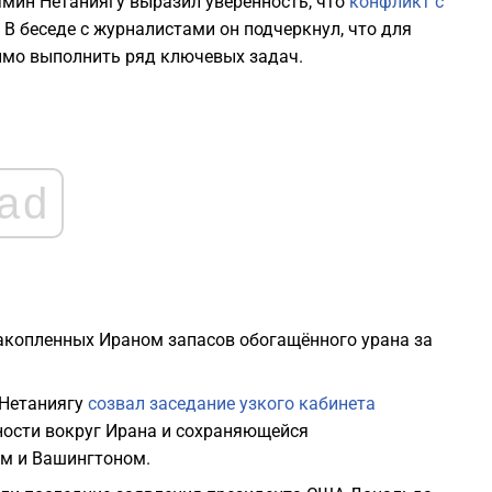
ямин Нетаниягу выразил уверенность, что
конфликт с
 В беседе с журналистами он подчеркнул, что для
1
имо выполнить ряд ключевых задач.
1
1
ad
1
1
накопленных Ираном запасов обогащённого урана за
 Нетаниягу
созвал заседание узкого кабинета
ости вокруг Ирана и сохраняющейся
ом и Вашингтоном.