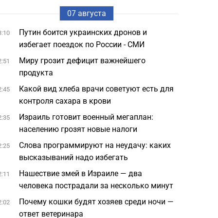
07 августа
Путин боится украинских дронов и
3:10
избегает поездок по России - СМИ
Миру грозит дефицит важнейшего
2:51
продукта
Какой вид хлеба врачи советуют есть для
2:45
контроля сахара в крови
Израиль готовит военный мегаплан:
2:35
населению грозят новые налоги
Слова программируют на неудачу: каких
2:25
высказываний надо избегать
Нашествие змей в Израиле — два
2:11
человека пострадали за несколько минут
Почему кошки будят хозяев среди ночи —
2:02
ответ ветеринара