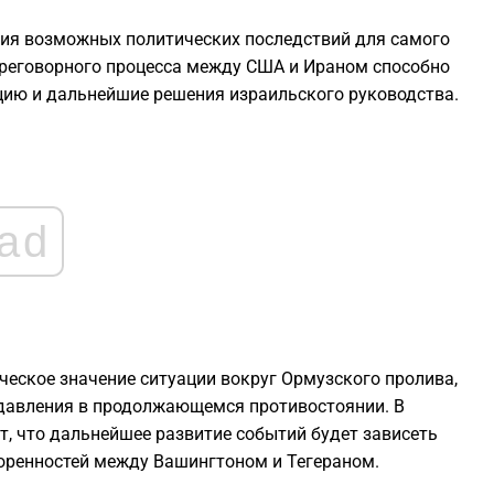
2
ия возможных политических последствий для самого
ереговорного процесса между США и Ираном способно
2
цию и дальнейшие решения израильского руководства.
2
2
ad
2
2
еское значение ситуации вокруг Ормузского пролива,
2
давления в продолжающемся противостоянии. В
, что дальнейшее развитие событий будет зависеть
оренностей между Вашингтоном и Тегераном.