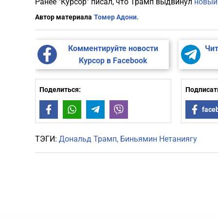
Ранее "Курсор" писал, что Трамп выдвинул
новый
Автор материала
Томер Адони.
Комментируйте новости
Чит
Курсор в Facebook
Поделиться:
Подписать
Facebook
WhatsApp
Telegram
Viber
face
ТЭГИ:
Дональд Трамп
Биньямин Нетаниягу