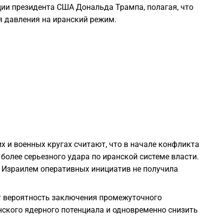
ии президента США Дональда Трампа, полагая, что
2
я давления на иранский режим.
2
2
2
2
х и военных кругах считают, что в начале конфликта
более серьезного удара по иранской системе власти.
2
 Израилем оперативных инициатив не получила
2
т вероятность заключения промежуточного
нского ядерного потенциала и одновременно снизить