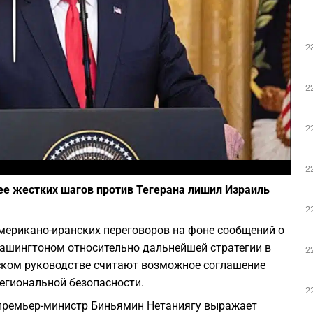
Play
2
2
2
Фото: Википедия
2
лее жестких шагов против Тегерана лишил Израиль
2
мерикано-иранских переговоров на фоне сообщений о
ашингтоном относительно дальнейшей стратегии в
2
ском руководстве считают возможное соглашение
егиональной безопасности.
2
, премьер-министр Биньямин Нетаниягу выражает