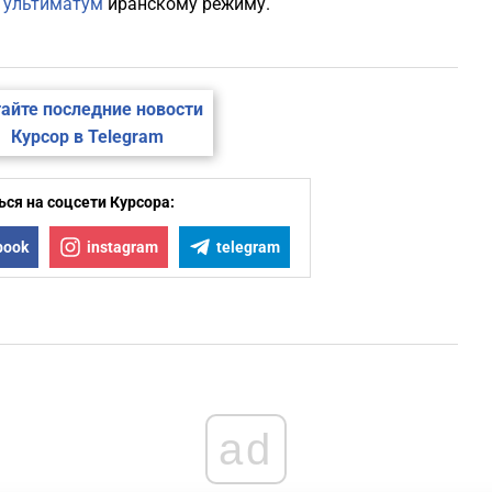
 ультиматум
иранскому режиму.
айте последние новости
Курсор в Telegram
ся на соцсети Курсора:
book
instagram
telegram
ad