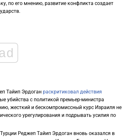
у, по его мнению, развитие конфликта создает
1
ударств.
1
1
ad
1
1
жеп Тайип Эрдоган
раскритиковал действия
1
мые убийства с политикой премьер-министра
ению, жесткий и бескомпромиссный курс Израиля не
ического урегулирования и подрывать усилия по
т Турции Реджеп Тайип Эрдоган вновь оказался в