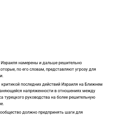
1
1
1
1
ы Израиля намерены и дальше решительно
оторые, по его словам, представляют угрозу для
1
и.
й критикой последних действий Израиля на Ближнем
1
храняющейся напряженности в отношениях между
са турецкого руководства на более решительную
е.
1
сообщество должно предпринять шаги для