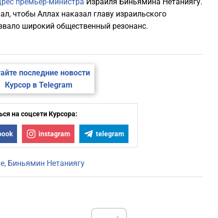
дрес премьер-министра
Израиля Биньямина Нетаниягу.
ал, чтобы Аллах наказал главу израильского
ызвало широкий общественный резонанс.
айте последние новости
Курсор в Telegram
ся на соцсети Курсора:
book
instagram
telegram
не
Биньямин Нетаниягу