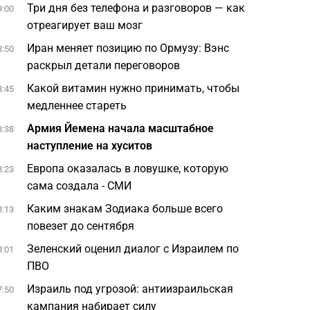
Три дня без телефона и разговоров — как
9:00
отреагирует ваш мозг
Иран меняет позицию по Ормузу: Вэнс
8:50
раскрыл детали переговоров
Какой витамин нужно принимать, чтобы
8:45
медленнее стареть
Армия Йемена начала масштабное
8:38
наступление на хуситов
Европа оказалась в ловушке, которую
8:23
сама создала - СМИ
Каким знакам Зодиака больше всего
8:13
повезет до сентября
Зеленский оценил диалог с Израилем по
8:01
ПВО
Израиль под угрозой: антиизраильская
7:50
кампания набирает силу