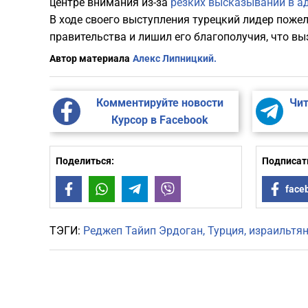
центре внимания из-за
резких высказываний в а
В ходе своего выступления турецкий лидер пожел
правительства и лишил его благополучия, что в
Автор материала
Алекс Липницкий.
Комментируйте новости
Чит
Курсор в Facebook
Поделиться:
Подписать
Facebook
WhatsApp
Telegram
Viber
face
ТЭГИ:
Реджеп Тайип Эрдоган
Турция
израильтя