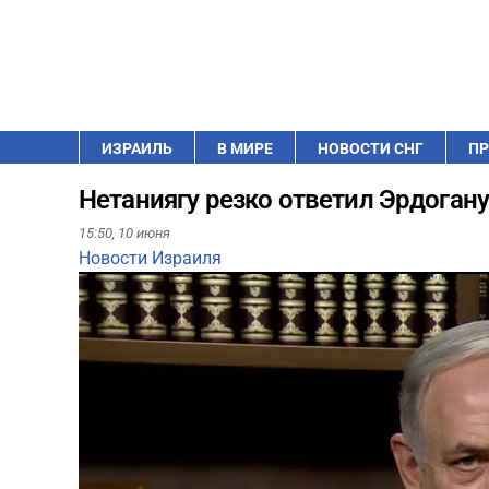
ИЗРАИЛЬ
В МИРЕ
НОВОСТИ СНГ
ПР
Нетаниягу резко ответил Эрдогану
15:50,
10 июня
Новости Израиля