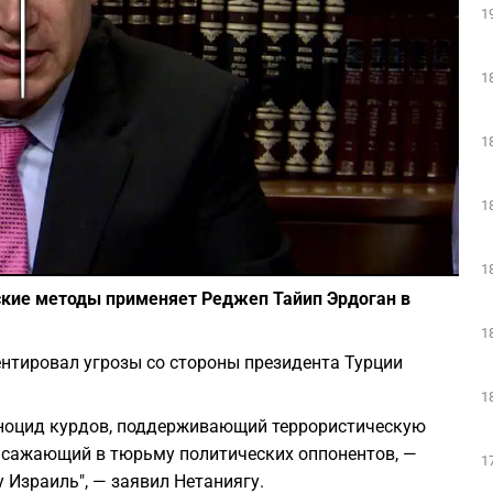
1
Play
1
1
1
Фото: скриншот из Youtube
1
ские методы применяет Реджеп Тайип Эрдоган в
1
тировал угрозы со стороны президента Турции
1
еноцид курдов, поддерживающий террористическую
 сажающий в тюрьму политических оппонентов, —
1
 Израиль", — заявил Нетаниягу.