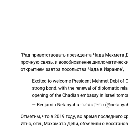
"Рад приветствовать президента Чада Мехмета 
прочную связь, и возобновление дипломатическ
открытием завтра посольства Чада в Израиле", ‒
Excited to welcome President Mehmet Debi of C
strong bond, with the renewal of diplomatic rel
opening of the Chadian embassy in Israel tom
— Benjamin Netanyahu - בנימין נתניהו (
Отметим, что в 2019 году, во время последнего 
Итно, отец Махамата Деби, объявили о восстан