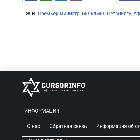
ТЭГИ:
Премьер-министр
Биньямин Нетаниягу
Аф
ИНФОРМАЦИЯ
О нас
Обратная связь
Информация об о