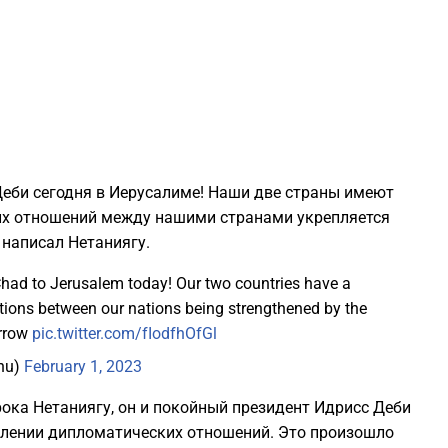
2
2
2
Деби сегодня в Иерусалиме! Наши две страны имеют
их отношений между нашими странами укрепляется
1
 написал Нетаниягу.
had to Jerusalem today! Our two countries have a
1
ations between our nations being strengthened by the
orrow
pic.twitter.com/fIodfhOfGl
1
@netanyahu)
February 1, 2023
1
срока Нетаниягу, он и покойный президент Идрисс Деби
овлении дипломатических отношений. Это произошло