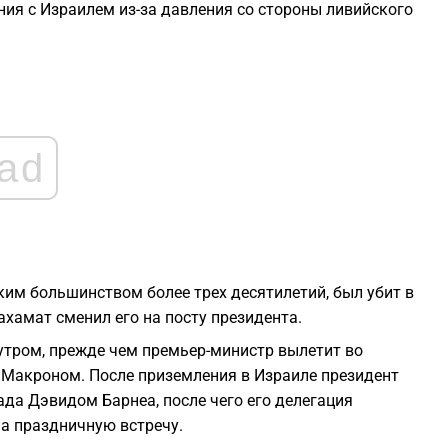
ения с Израилем из-за давления со стороны ливийского
1
1
1
ad
1
1
им большинством более трех десятилетий, был убит в
1
ахамат сменил его на посту президента.
 утром, прежде чем премьер-министр вылетит во
 Макроном. После приземления в Израиле президент
ада Дэвидом Барнеа, после чего его делегация
на праздничную встречу.