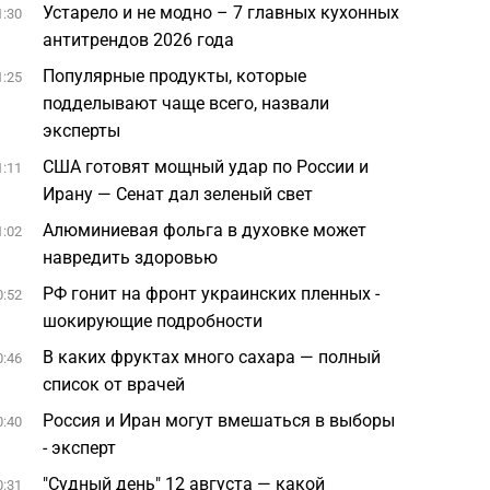
Устарело и не модно – 7 главных кухонных
1:30
антитрендов 2026 года
Популярные продукты, которые
1:25
подделывают чаще всего, назвали
эксперты
США готовят мощный удар по России и
1:11
Ирану — Сенат дал зеленый свет
Алюминиевая фольга в духовке может
1:02
навредить здоровью
РФ гонит на фронт украинских пленных -
0:52
шокирующие подробности
В каких фруктах много сахара — полный
0:46
список от врачей
Россия и Иран могут вмешаться в выборы
0:40
- эксперт
"Судный день" 12 августа — какой
0:31