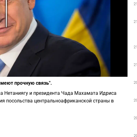
2
Play
2
2
2
Фото: depositphotos.com
2
имеют прочную связь".
а Нетаниягу и президента Чада Махамата Идриса
2
тия посольства центральноафриканской страны в
2
2