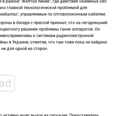
 в районе "Желтой линии", где действия наземных сил
2
ко главной технологической проблемой для
Хизбаллы", управляемые по оптоволоконным кабелям.
2
оны в беседе с прессой признал, что на сегодняшний
процентного решения проблемы таких аппаратов. Он
2
 невосприимчивы к системам радиоэлектронной
ны в Украине, отметив, что там тоже пока не найдено
2
ни для одной из сторон.
2
2
ad
2
о активно ищет выход из ситуации. Представитель