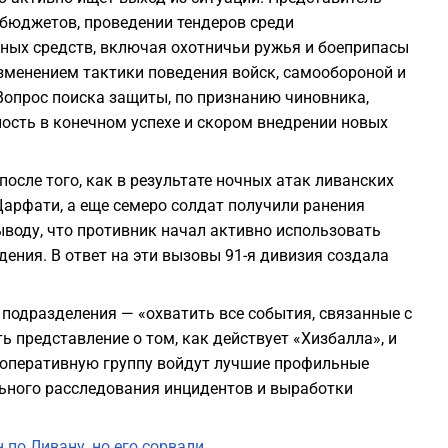
бюджетов, проведении тендеров среди
ных средств, включая охотничьи ружья и боеприпасы
зменением тактики поведения войск, самообороной и
Вопрос поиска защиты, по признанию чиновника,
ность в конечном успехе и скором внедрении новых
после того, как в результате ночных атак ливанских
арфати, а еще семеро солдат получили ранения
ыводу, что противник начал активно использовать
ения. В ответ на эти вызовы 91-я дивизия создала
 подразделения — «охватить все события, связанные с
ь представление о том, как действует «Хизбалла», и
ту оперативную группу войдут лучшие профильные
ьного расследования инцидентов и выработки
по Ливану, но его сорвали.