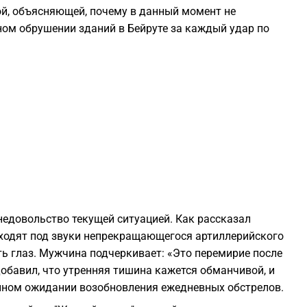
ой, объясняющей, почему в данный момент не
2
ном обрушении зданий в Бейруте за каждый удар по
2
2
2
2
2
едовольство текущей ситуацией. Как рассказал
оходят под звуки непрекращающегося артиллерийского
уть глаз. Мужчина подчеркивает: «Это перемирие после
добавил, что утренняя тишина кажется обманчивой, и
2
нном ожидании возобновления ежедневных обстрелов.