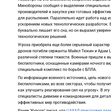
Минобороны сообщил о выделении специальных 
производителей и закупке уже готовых эффектив
для распыления. Параллельно идет работа над и
ускорением новых технологических разработок. 
буквально лишает его сна, но он выразил уверен
технологических решений.
​Угроза приобрела еще более серьезный характер 
дронов погибли сержанты Майкл Тюкин и Адам Ц
различной степени тяжести. Военные пришли к в
беспилотники, оснащенные камерами ночного вид
специальный комплекс по борьбе с БПЛА.
По информации военного источника, цель нового
беспилотниками, во всех секторах, чтобы получит
как улучшить реагирование сил на угрозу». В э
специалисты дивизии и командования для детал
эффективных мер противодействия.
Ранее "Курсор" писал, что
ЦАХАЛ приготовил план 