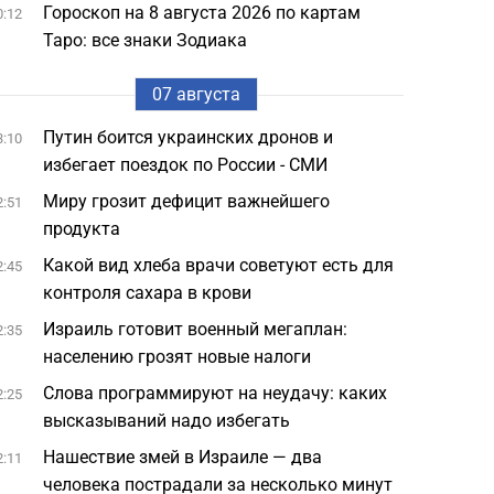
Гороскоп на 8 августа 2026 по картам
0:12
Таро: все знаки Зодиака
07 августа
Путин боится украинских дронов и
3:10
избегает поездок по России - СМИ
Миру грозит дефицит важнейшего
2:51
продукта
Какой вид хлеба врачи советуют есть для
2:45
контроля сахара в крови
Израиль готовит военный мегаплан:
2:35
населению грозят новые налоги
Слова программируют на неудачу: каких
2:25
высказываний надо избегать
Нашествие змей в Израиле — два
2:11
человека пострадали за несколько минут