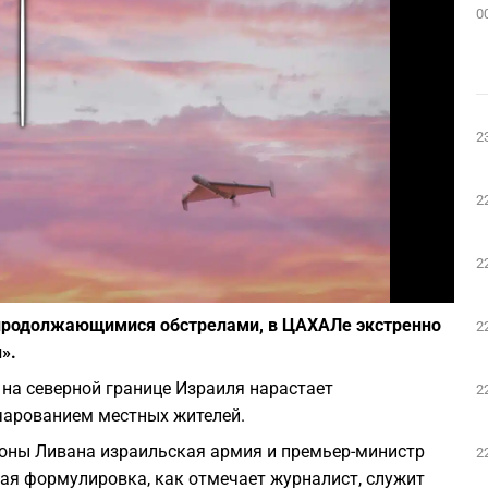
0
Play
2
2
2
Фото: Depositphotos
продолжающимися обстрелами, в ЦАХАЛе экстренно
2
».
 на северной границе Израиля нарастает
2
чарованием местных жителей.
роны Ливана израильская армия и премьер-министр
2
ая формулировка, как отмечает журналист, служит