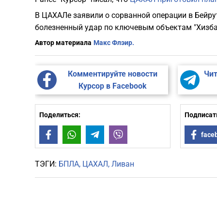
В ЦАХАЛе заявили о сорванной операции в Бейрут
болезненный удар по ключевым объектам "Хизба
Автор материала
Макс Флэир.
Комментируйте новости
Чит
Курсор в Facebook
Поделиться:
Подписать
Facebook
WhatsApp
Telegram
Viber
face
ТЭГИ:
БПЛА
ЦАХАЛ
Ливан