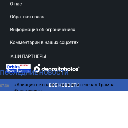
О нас
Обратная связь
Информация об ограничениях
Комментарии в наших соцсетях
НАШИ ПАРТНЕРЫ
ПОСЛЕДНИЕ НОВОСТИ
сursorinfo.co.il © Все права защищены
«Авиация не спасет»: главный генерал Трампа
ВСЕ НОВОСТИ
07:36
бьет тревогу
Три "утренние" каши, которые восстанавливают
07:32
печень
В США заговорили об "отклонении" в войне против
07:24
Ирана - оценка