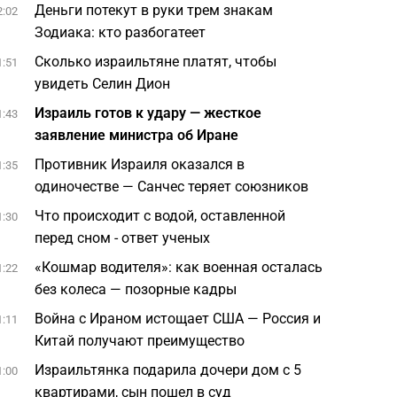
Деньги потекут в руки трем знакам
2:02
Зодиака: кто разбогатеет
Сколько израильтяне платят, чтобы
1:51
увидеть Селин Дион
Израиль готов к удару — жесткое
1:43
заявление министра об Иране
Противник Израиля оказался в
1:35
одиночестве — Санчес теряет союзников
Что происходит с водой, оставленной
1:30
перед сном - ответ ученых
«Кошмар водителя»: как военная осталась
1:22
без колеса — позорные кадры
Война с Ираном истощает США — Россия и
1:11
Китай получают преимущество
Израильтянка подарила дочери дом с 5
1:00
квартирами, сын пошел в суд