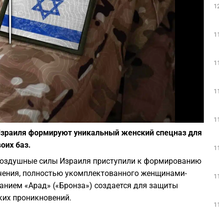
1
Play
1
1
1
Фото: depositphotos.com
1
 Израиля формируют уникальный женский спецназ для
оих баз.
1
-воздушные силы Израиля приступили к формированию
чения, полностью укомплектованного женщинами-
1
анием «Арад» («Бронза») создается для защиты
ких проникновений.
1