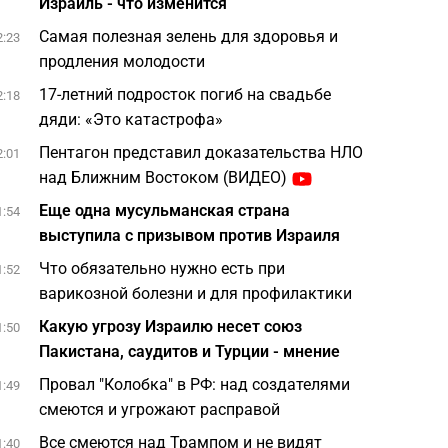
Израиль - что изменится
Самая полезная зелень для здоровья и
2:23
продления молодости
17-летний подросток погиб на свадьбе
2:18
дяди: «Это катастрофа»
Пентагон представил доказательства НЛО
2:01
над Ближним Востоком (ВИДЕО)
Еще одна мусульманская страна
1:54
выступила с призывом против Израиля
Что обязательно нужно есть при
1:52
варикозной болезни и для профилактики
Какую угрозу Израилю несет союз
1:50
Пакистана, саудитов и Турции - мнение
Провал "Колобка" в РФ: над создателями
1:49
смеются и угрожают расправой
Все смеются над Трампом и не видят
1:40