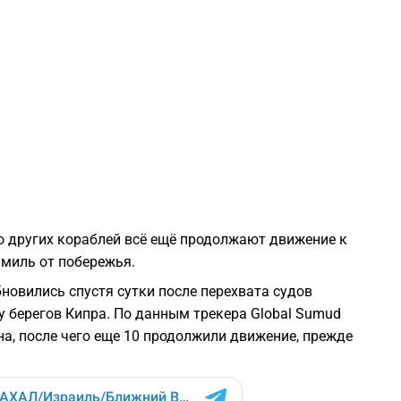
1
1
1
1
о других кораблей всё ещё продолжают движение к
1
 миль от побережья.
новились спустя сутки после перехвата судов
1
 берегов Кипра. По данным трекера Global Sumud
дна, после чего еще 10 продолжили движение, прежде
1