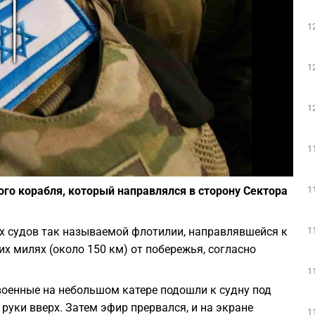
Play
1
1
1
1
Фото: depositphotos.com
1
го корабля, который направлялся в сторону Сектора
1
х судов так называемой флотилии, направлявшейся к
их милях (около 150 км) от побережья, согласно
1
 военные на небольшом катере подошли к судну под
руки вверх. Затем эфир прервался, и на экране
1