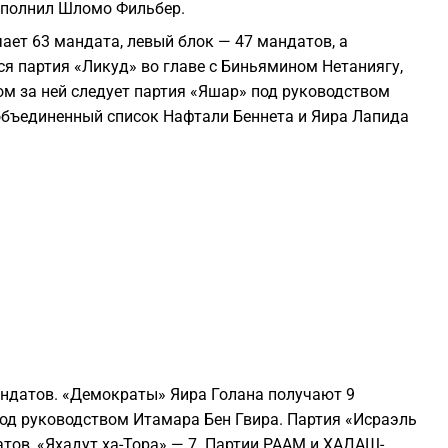
выполнил Шломо Фильбер.
2
ает 63 мандата, левый блок — 47 мандатов, а
ся партия «Ликуд» во главе с Биньямином Нетаниягу,
2
м за ней следует партия «Яшар» под руководством
объединенный список Нафтали Беннета и Яира Лапида
2
2
2
2
андатов. «Демократы» Яира Голана получают 9
2
под руководством Итамара Бен Гвира. Партия «Исраэль
тов, «Яхадут ха-Тора» — 7. Партии РААМ и ХАДАШ-