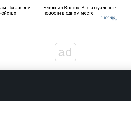
лы Пугачевой
Ближний Восток: Все актуальные
койство
новости в одном месте
ad
граничениях
Комментарии в наших соцсетях