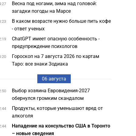
Весна под ногами, зима над головой:
4:27
загадки погоды на Марсе
В каком возрасте нужно больше пить кофе
3:23
- ответ ученых
ChatGPT имеет опасную особенность -
2:19
предупреждение психологов
Гороскоп на 7 августа 2026 по картам
0:20
Таро: все знаки Зодиака
06 августа
Выбор хозяина Евровидения-2027
2:50
обернулся громким скандалом
Продукты, которые уменьшают вред от
2:44
алкоголя
Нападение на консульство США в Торонто
2:44
– новые сведения