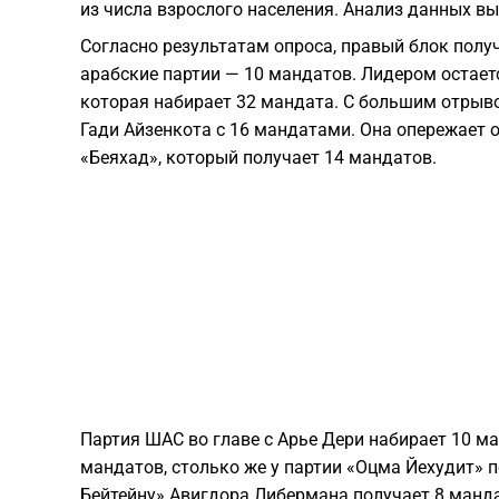
из числа взрослого населения. Анализ данных 
Согласно результатам опроса, правый блок получ
арабские партии — 10 мандатов. Лидером остает
которая набирает 32 мандата. С большим отрыво
Гади Айзенкота с 16 мандатами. Она опережает 
«Беяхад», который получает 14 мандатов.
Партия ШАС во главе с Арье Дери набирает 10 м
мандатов, столько же у партии «Оцма Йехудит» 
Бейтейну» Авигдора Либермана получает 8 манда