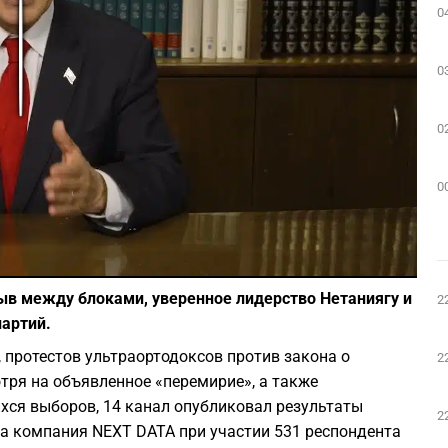
0
Play
0
0
0
Фото: скриншот из Youtube
ыв между блоками, уверенное лидерство Нетаниягу и
2
партий.
 протестов ультраортодоксов против закона о
2
тря на объявленное «перемирие», а также
ся выборов, 14 канал опубликовал результаты
2
а компания NEXT DATA при участии 531 респондента