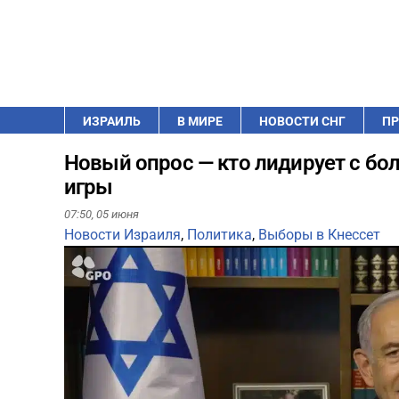
ИЗРАИЛЬ
В МИРЕ
НОВОСТИ СНГ
ПР
Новый опрос — кто лидирует с бо
игры
07:50,
05 июня
Новости Израиля
,
Политика
,
Выборы в Кнессет