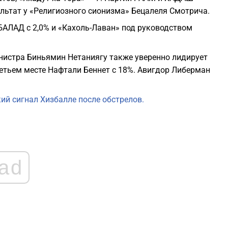
2
льтат у «Религиозного сионизма» Бецалеля Смотрича.
БАЛАД с 2,0% и «Кахоль-Лаван» под руководством
2
нистра Биньямин Нетаниягу также уверенно лидирует
2
третьем месте Нафтали Беннет с 18%. Авигдор Либерман
2
ий сигнал Хизбалле после обстрелов.
2
2
ad
2