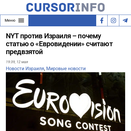
Меню
NYT против Израиля – почему
статью о «Евровидении» считают
предвзятой
19:39,
12 мая
Новости Израиля
,
Мировые новости