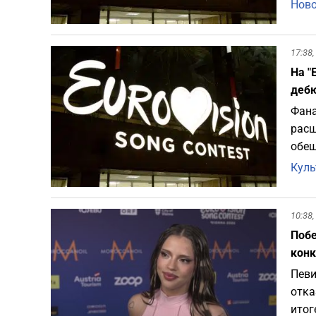
Ново
17:38,
На "
деб
Фана
расш
обещ
Куль
10:38,
Побе
кон
Певи
отка
итог