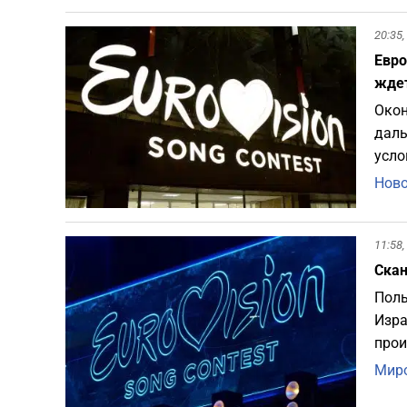
20:35,
Евро
жде
Окон
даль
усло
Ново
11:58,
Скан
Поль
Изра
прои
Миро