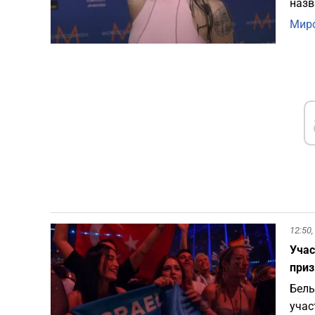
назв
Миро
12:50,
Учас
при
Бель
учас