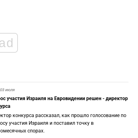
0
0
ad
0
0
0
03 июля
ос участия Израиля на Евровидении решен - директор
0
урса
ктор конкурса рассказал, как прошло голосование по
осу участия Израиля и поставил точку в
омесячных спорах.