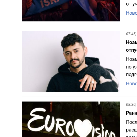
от у
Ново
07:45,
Ноам
отпу
Ноам
но у
подг
Ново
08:30,
Ранн
Посл
расш