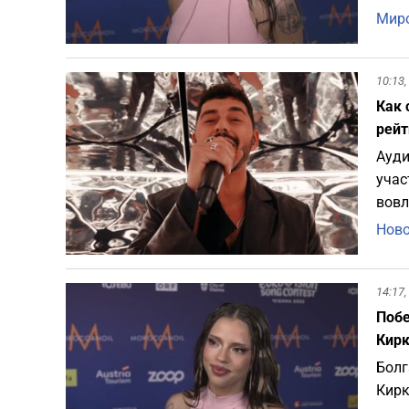
Миро
10:13,
Как 
рейт
Ауди
учас
вовл
Ново
14:17,
Побе
Кир
Болг
Кирк