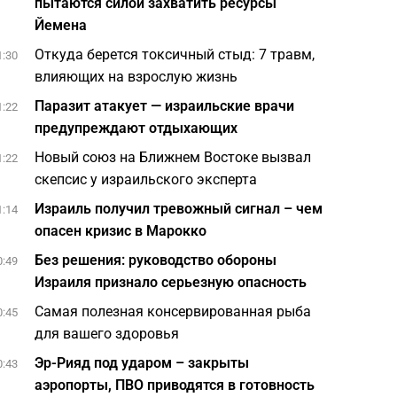
пытаются силой захватить ресурсы
Йемена
Откуда берется токсичный стыд: 7 травм,
1:30
влияющих на взрослую жизнь
Паразит атакует — израильские врачи
1:22
предупреждают отдыхающих
Новый союз на Ближнем Востоке вызвал
1:22
скепсис у израильского эксперта
Израиль получил тревожный сигнал – чем
1:14
опасен кризис в Марокко
Без решения: руководство обороны
0:49
Израиля признало серьезную опасность
Самая полезная консервированная рыба
0:45
для вашего здоровья
Эр-Рияд под ударом – закрыты
0:43
аэропорты, ПВО приводятся в готовность