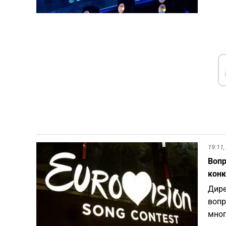
19:11,
Вопр
конк
Дире
вопр
мног