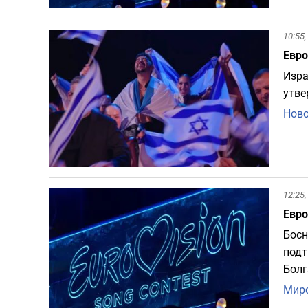
10:55,
Евро
Изра
утве
Ново
12:25,
Евро
Босн
подт
Болг
Миро