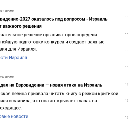
31 июля
1
видение-2027 оказалось под вопросом - Израиль
т важного решения
чательное решение организаторов определит
1
нейшую подготовку конкурса и создаст важные
вия для Израиля.
1
сти Израиля
1
26 июля
1
дал на Евровидении — новая атака на Израиль
ская певица призвала читать книгу с резкой критикой
иля и заявила, что она «открывает глаза» на
1
сходящее.
вые новости
1