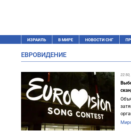
ИЗРАИЛЬ
В МИРЕ
НОВОСТИ СНГ
ПР
ЕВРОВИДЕНИЕ
22:50,
Выбо
ска
Объя
затя
орга
Миро