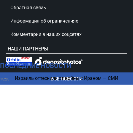
Обратная связь
Информация об ограничениях
Комментарии в наших соцсетях
НАШИ ПАРТНЕРЫ
ПОСЛЕДНИЕ НОВОСТИ
сursorinfo.co.il © Все права защищены
Израиль оттеснили от войны с Ираном — СМИ
ВСЕ НОВОСТИ
15:25
Пять пищевых привычек, которые постепенно
15:21
разрушают ваше тело
Ужас в Японии: мощный тайфун привел к
15:19
масштабным разрушениям (ВИДЕО)
БПЛА, Израиль и Украина – в Сербии раскрыли
15:16