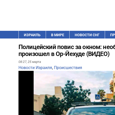
ИЗРАИЛЬ
В МИРЕ
НОВОСТИ СНГ
ПР
Полицейский повис за окном: не
произошел в Ор-Йехуде (ВИДЕО)
08:27,
25 марта
Новости Израиля
,
Происшествия