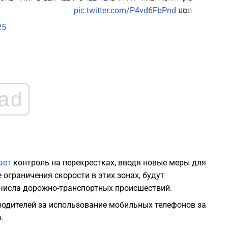
pic.twitter.com/P4vd6FbPnd
ונסע
1
25
1
1
ad
1
1
ает
контроль на перекрестках, вводя новые меры для
ограничения скорости в этих зонах, будут
числа дорожно-транспортных происшествий.
водителей за использование мобильных телефонов за
.