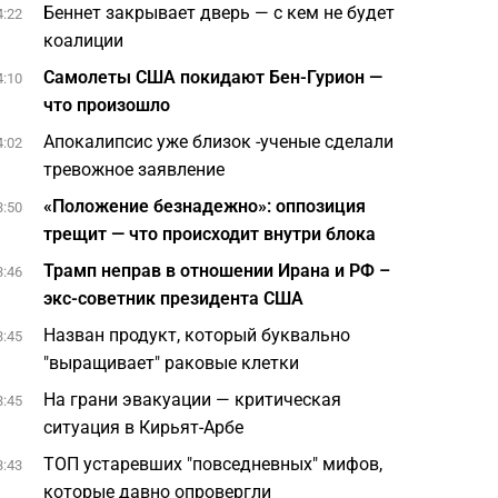
Беннет закрывает дверь — с кем не будет
4:22
коалиции
Самолеты США покидают Бен-Гурион —
4:10
что произошло
Апокалипсис уже близок -ученые сделали
4:02
тревожное заявление
«Положение безнадежно»: оппозиция
3:50
трещит — что происходит внутри блока
Трамп неправ в отношении Ирана и РФ –
3:46
экс-советник президента США
Назван продукт, который буквально
3:45
"выращивает" раковые клетки
На грани эвакуации — критическая
3:45
ситуация в Кирьят-Арбе
ТОП устаревших "повседневных" мифов,
3:43
которые давно опровергли