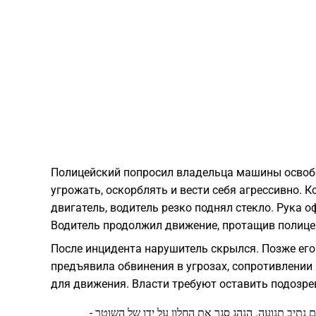
Полицейский попросил владельца машины освобод
угрожать, оскорблять и вести себя агрессивно. К
двигатель, водитель резко поднял стекло. Рука о
Водитель продолжил движение, протащив полице
После инцидента нарушитель скрылся. Позже его 
предъявила обвинения в угрозах, сопротивлении
для движения. Власти требуют оставить подозре
 נתיב תנועה. הנהג סגר את החלון על ידו של השוטר