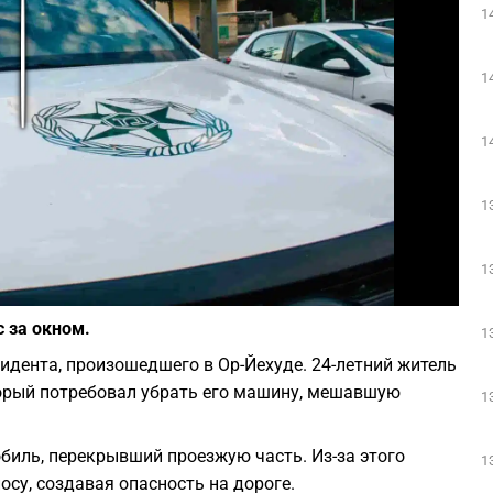
1
Play
1
1
1
1
Фото: depositphotos.com
с за окном.
1
дента, произошедшего в Ор-Йехуде. 24-летний житель
торый потребовал убрать его машину, мешавшую
1
биль, перекрывший проезжую часть. Из-за этого
1
су, создавая опасность на дороге.