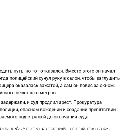
1
1
1
1
ить путь, но тот отказался. Вместо этого он начал
1
огда полицейский сунул руку в салон, чтобы заглушить
фицера оказалась зажатой, а сам он повис за окном.
йского несколько метров.
1
задержали, и суд продлил арест. Прокуратура
 полиции, опасном вождении и создании препятствий
1
ваемого под стражей до окончания суда.
1
מקרה חמור באור יהודה: שוטר עצר נהג בצד הכביש לאחר שחסם -