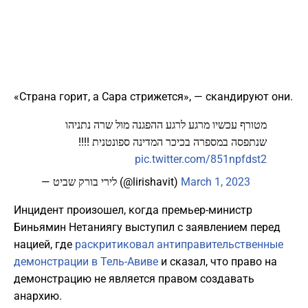
«Страна горит, а Сара стрижется», — скандируют они.
מטורף עכשיו מרגע לרגע ההפגנה מול שרה נתניהו
שנתפסה במספרה בכיכר המדינה ספונטנית !!!!
pic.twitter.com/851npfdst2
— לירי בורק שביט (@lirishavit)
March 1, 2023
Инцидент произошел, когда премьер-министр
Биньямин Нетаниягу выступил с заявлением перед
нацией, где
раскритиковал антиправительственные
демонстрации в Тель-Авиве
и сказал, что право на
демонстрацию не является правом создавать
анархию.