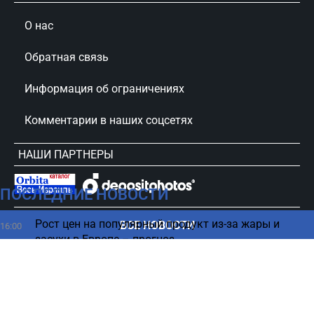
О нас
Обратная связь
Информация об ограничениях
Комментарии в наших соцсетях
НАШИ ПАРТНЕРЫ
ПОСЛЕДНИЕ НОВОСТИ
сursorinfo.co.il © Все права защищены
Рост цен на популярный продукт из-за жары и
ВСЕ НОВОСТИ
16:00
засухи в Европе – прогноз
Нож в спину — в РФ возмутились сотрудничеством
15:57
Израиля и Сербии
В Иране осадили Трампа, готовящегося объявить
15:45