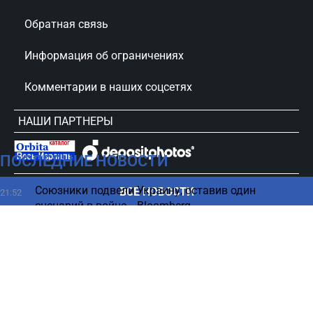
Обратная связь
Информация об ограничениях
Комментарии в наших соцсетях
НАШИ ПАРТНЕРЫ
ПОСЛЕДНИЕ НОВОСТИ
сursorinfo.co.il © Все права защищены
Союзники подвели Украину, оставив один
ВСЕ НОВОСТИ
21:52
сценарий в войне, - Bloomberg
Люди, родившиеся в эти дни, имеют наибольшие
21:45
шансы разбогатеть
Трамп получил неприятный сюрприз - суд
21:35
вмешался в его большой проект