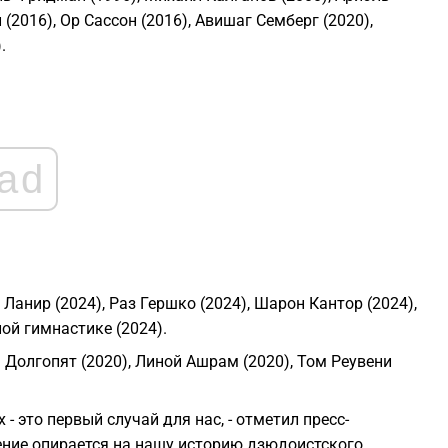
(2016), Ор Сассон (2016), Авишаг Семберг (2020),
.
1
1
1
ad
1
1
 Ланир (2024), Раз Гершко (2024), Шарон Кантор (2024),
ой гимнастике (2024).
м Долгопят (2020), Линой Ашрам (2020), Том Реувени
- это первый случай для нас, - отметил пресс-
ение опирается на нашу историю дзюдоистского