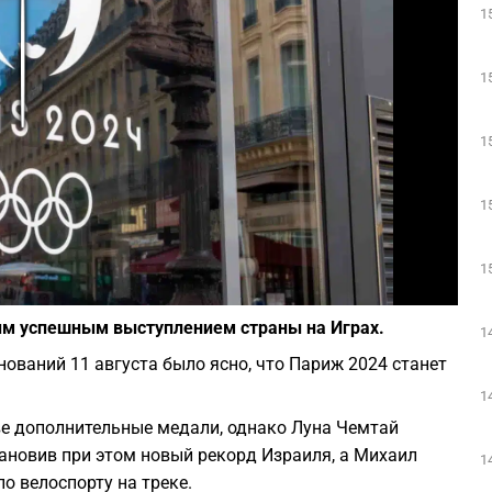
1
Play
1
1
1
1
Фото: depositphotos.com
ым успешным выступлением страны на Играх.
1
ований 11 августа было ясно, что Париж 2024 станет
1
ве дополнительные медали, однако Луна Чемтай
тановив при этом новый рекорд Израиля, а Михаил
1
о велоспорту на треке.