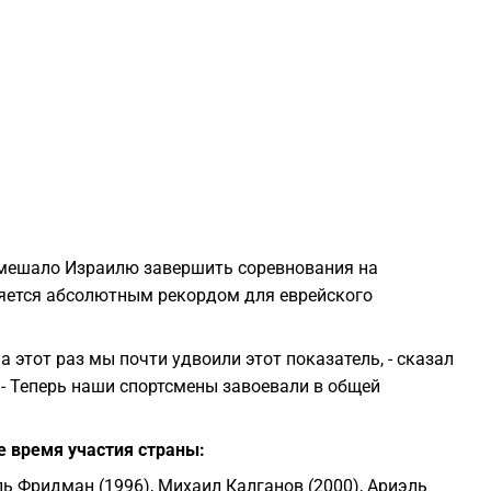
1
1
1
1
помешало Израилю завершить соревнования на
1
яется абсолютным рекордом для еврейского
1
а этот раз мы почти удвоили этот показатель, - сказал
- Теперь наши спортсмены завоевали в общей
1
е время участия страны:
1
ль Фридман (1996), Михаил Калганов (2000), Ариэль