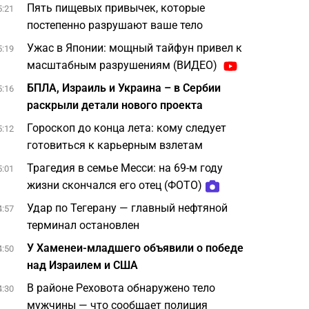
Пять пищевых привычек, которые
5:21
постепенно разрушают ваше тело
Ужас в Японии: мощный тайфун привел к
5:19
масштабным разрушениям (ВИДЕО)
БПЛА, Израиль и Украина – в Сербии
5:16
раскрыли детали нового проекта
Гороскоп до конца лета: кому следует
5:12
готовиться к карьерным взлетам
Трагедия в семье Месси: на 69-м году
5:01
жизни скончался его отец (ФОТО)
Удар по Тегерану — главный нефтяной
4:57
терминал остановлен
У Хаменеи-младшего объявили о победе
4:50
над Израилем и США
В районе Реховота обнаружено тело
4:30
мужчины — что сообщает полиция