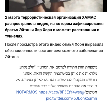
Фото: depositphotos.com
2 марта террористическая организация ХАМАС
распространила видео, на котором зафиксированы
братья Эйтан и Яир Хорн в момент расставания в
туннелях.
После просмотра этого видео семья Хорн выразила
обеспокоенность состоянием кожного заболевания
Эйтана.
משפחת הורן התירה לפרסם את הסרטון: "הלב נקרע
מלראות את איתן בסיטואציה הקשה הזאת. אנחנו
דורשים ממקבלי ההחלטות. תסתכלו לאיתן בעיניים. אל
תעצרו את ההסכם שהחזיר אלינו כבר עשרות
https://t.co/8F3EtY4wsr
@NOFARMOS
חטופים"
pic.twitter.com/5JEonk5amn