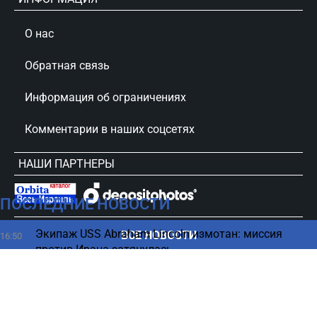
О нас
Обратная связь
Информация об ограничениях
Комментарии в наших соцсетях
НАШИ ПАРТНЕРЫ
ПОСЛЕДНИЕ НОВОСТИ
сursorinfo.co.il © Все права защищены
Экипаж USS Abraham Lincoln измотан: миссия
ВСЕ НОВОСТИ
16:50
против Ирана затянулась
Семь продуктов для похудения, которые помогают
16:45
сжигать жир