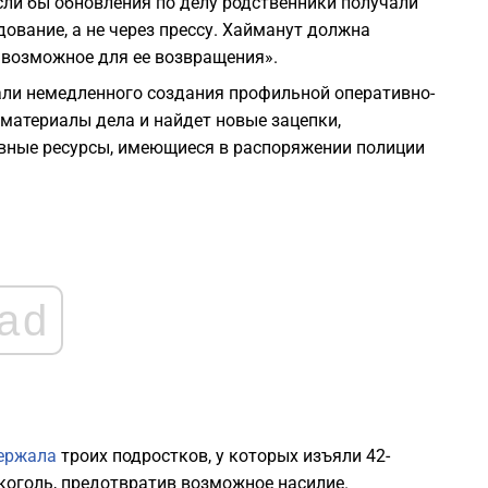
ли бы обновления по делу родственники получали
ование, а не через прессу. Хайманут должна
1
е возможное для ее возвращения».
али немедленного создания профильной оперативно-
1
 материалы дела и найдет новые зацепки,
ивные ресурсы, имеющиеся в распоряжении полиции
1
1
1
ad
ержала
троих подростков, у которых изъяли 42-
коголь, предотвратив возможное насилие.