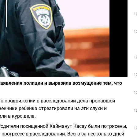
Play
1
1
1
Фото: depositphotos.com
1
аявления полиции и выразила возмущение тем, что
1
 о продвижении в расследовании дела пропавшей
венники ребенка отреагировали на эти слухи и
1
ли в курс дела.
Родители похищенной Хайманут Касау были потрясены,
1
прогрессе в расследовании. Всего за несколько дней