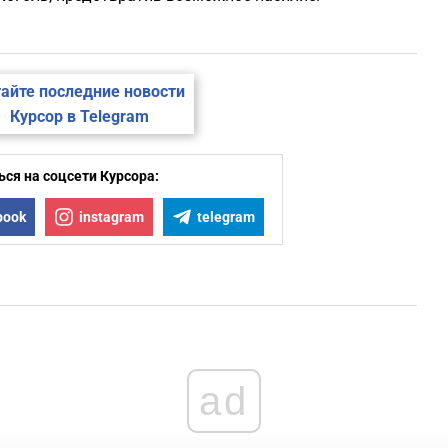
айте последние новости
Курсор в Telegram
ся на соцсети Курсора:
book
instagram
telegram
ad