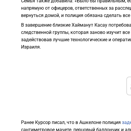
Семья также добавила: «Было бы правильным, ес
напрямую от офицеров, ответственных за расслед
вернуться домой, и полиция обязана сделать вс
В завершение близкие Хайманут Касау потребов
следственной группы, которая заново изучит все
задействовав лучшие технологические и операт
Израиля.
Ранее Курсор писал, что в Ашкелоне полиция
зад
сантиметровое мачете, перцовый баллончик и ал