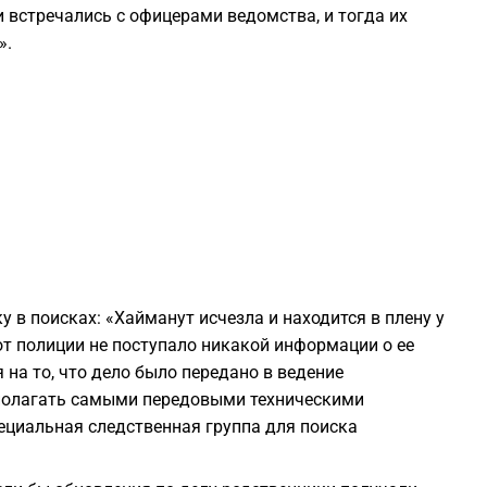
 встречались с офицерами ведомства, и тогда их
1
».
1
1
1
1
 в поисках: «Хайманут исчезла и находится в плену у
от полиции не поступало никакой информации о ее
1
 на то, что дело было передано в ведение
сполагать самыми передовыми техническими
1
специальная следственная группа для поиска
1