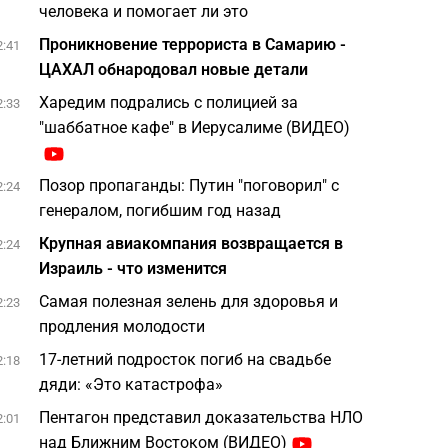
человека и помогает ли это
Проникновение террориста в Самарию -
2:41
ЦАХАЛ обнародовал новые детали
Харедим подрались с полицией за
2:33
"шаббатное кафе" в Иерусалиме (ВИДЕО)
Позор пропаганды: Путин "поговорил" с
2:24
генералом, погибшим год назад
Крупная авиакомпания возвращается в
2:24
Израиль - что изменится
Самая полезная зелень для здоровья и
2:23
продления молодости
17-летний подросток погиб на свадьбе
2:18
дяди: «Это катастрофа»
Пентагон представил доказательства НЛО
2:01
над Ближним Востоком (ВИДЕО)